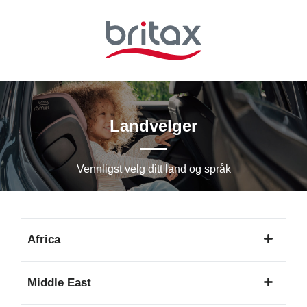
Hopp
til
hovedinnhold
Landvelger
Vennligst velg ditt land og språk
Africa
1
Middle East
språk