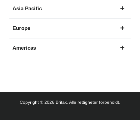
1
Asia Pacific
språk
8
Europe
språk
16
Americas
språk
3
språk
Copyright ® 2026 Britax. Alle rettigheter forbeholdt.