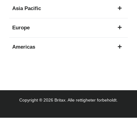
1
Asia Pacific
språk
8
Europe
språk
16
Americas
språk
3
språk
Copyright ® 2026 Britax. Alle rettigheter forbeholdt.