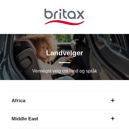
Hopp
til
hovedinnhold
Landvelger
Vennligst velg ditt land og språk
Africa
1
Middle East
språk