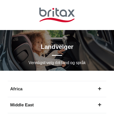
Hopp
til
hovedinnhold
Landvelger
Vennligst velg ditt land og språk
Africa
1
Middle East
språk