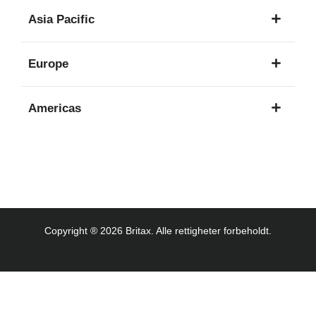
1
Asia Pacific
språk
8
Europe
språk
16
Americas
språk
3
språk
Copyright ® 2026 Britax. Alle rettigheter forbeholdt.