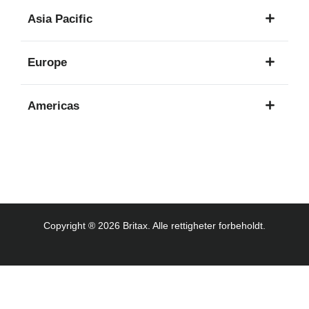
1
Asia Pacific
språk
8
Europe
språk
16
Americas
språk
3
språk
Copyright ® 2026 Britax. Alle rettigheter forbeholdt.