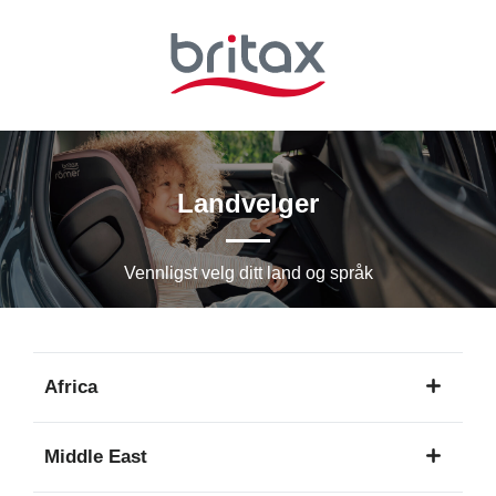
Hopp
til
hovedinnhold
Landvelger
Vennligst velg ditt land og språk
Africa
1
Middle East
språk