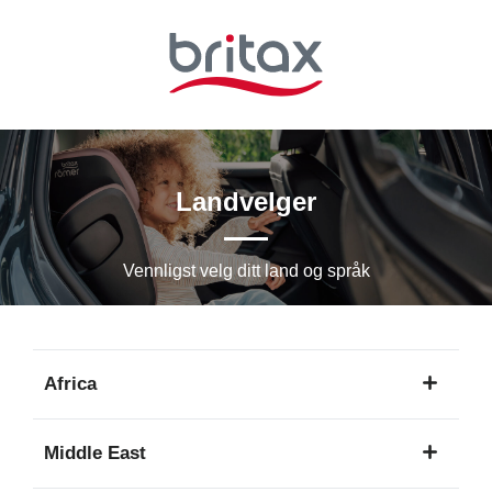
Hopp
til
hovedinnhold
Landvelger
Vennligst velg ditt land og språk
Africa
1
Middle East
språk