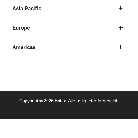
1
Asia Pacific
språk
8
Europe
språk
16
Americas
språk
3
språk
Copyright ® 2026 Britax. Alle rettigheter forbeholdt.