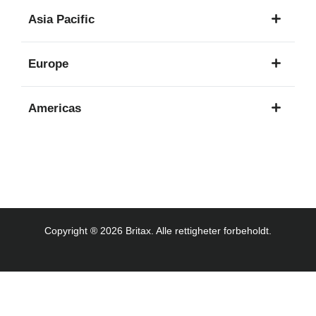
1
Asia Pacific
språk
8
Europe
språk
16
Americas
språk
3
språk
Copyright ® 2026 Britax. Alle rettigheter forbeholdt.