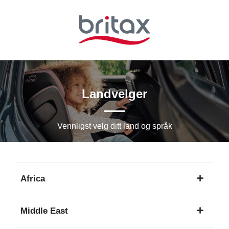
Hopp
til
hovedinnhold
Landvelger
Vennligst velg ditt land og språk
Africa
1
Middle East
språk