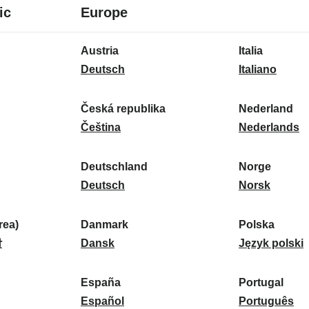
8
16
ic
Europe
språk
språk
16
Austria
Italia
språk
A
I
Deutsch
Italiano
u
t
s
a
Česká republika
Nederland
t
Č
l
N
Čeština
Nederlands
r
e
i
e
i
s
a
d
Deutschland
Norge
a
k
D
:
e
N
Deutsch
Norsk
:
á
e
r
o
r
u
l
r
ea)
Danmark
Polska
e
t
D
a
g
P
말
Dansk
Język polski
p
s
a
n
e
o
u
c
n
d
:
l
d
España
Portugal
b
h
m
E
:
s
P
Español
Português