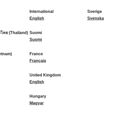
l
l
a
s
k
o
i
a
r
p
a
r
International
Sverige
k
n
k
a
I
:
t
S
English
Svenska
a
d
:
ñ
n
u
v
:
:
a
t
g
e
ไทย (Thailand)
Suomi
:
e
S
a
r
Suomi
r
u
l
i
n
o
:
g
etnam)
France
a
m
F
e
Français
t
i
r
:
i
:
a
United Kingdom
o
n
U
English
n
c
n
a
e
i
Hungary
l
:
t
H
Magyar
:
e
u