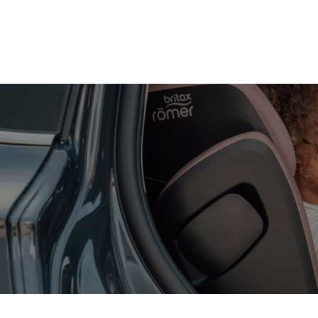
Hopp
til
hovedinnhold