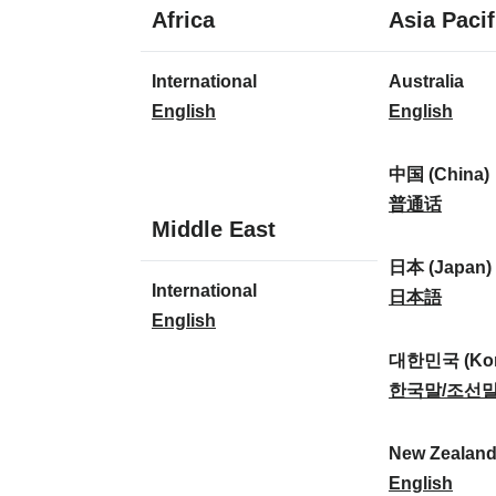
1
Africa
Asia Pacif
språk
1
8
International
Australia
språk
språk
I
A
English
English
n
u
t
s
中国 (China)
e
t
中
普通话
1
Middle East
r
r
国
språk
n
a
(
日本 (Japan)
1
International
a
l
C
日
日本語
språk
I
English
t
i
h
本
n
i
a
i
(
대한민국 (Kor
t
o
:
n
J
대
한국말/조선
e
n
a
a
한
r
a
)
p
민
New Zealan
n
l
:
a
국
N
English