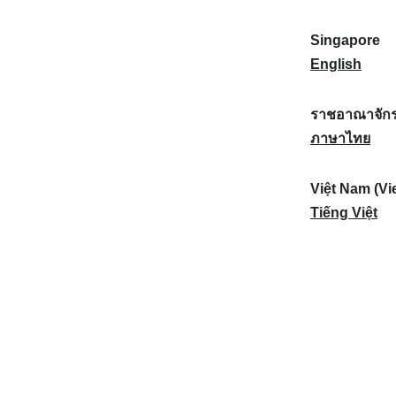
a
:
n
(
e
t
)
K
w
Singapore
i
:
o
Z
S
English
o
r
e
i
n
e
a
n
ราชอาณาจักร
a
a
l
g
ร
ภาษาไทย
l
)
a
a
า
:
:
n
p
ช
Việt Nam (Vi
d
o
อ
V
Tiếng Việt
:
r
า
i
e
ณ
ệ
:
า
t
จั
N
ก
a
ร
m
ไ
(