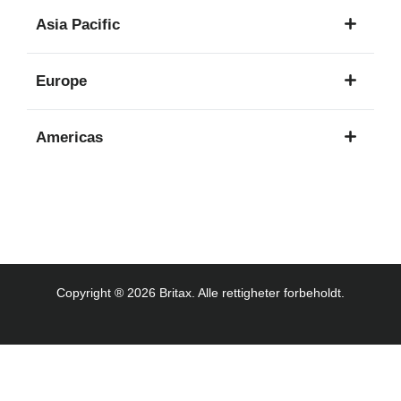
1
Asia Pacific
språk
8
Europe
språk
16
Americas
språk
3
språk
Copyright ® 2026 Britax. Alle rettigheter forbeholdt.