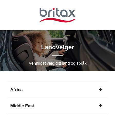
Hopp
til
hovedinnhold
Landvelger
Vennligst velg ditt land og språk
Africa
1
Middle East
språk