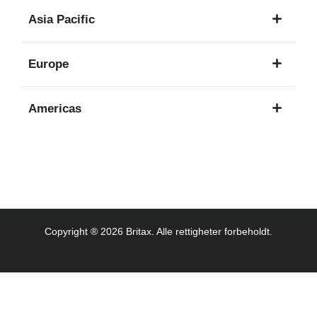
1
Asia Pacific
språk
8
Europe
språk
16
Americas
språk
3
språk
Copyright ® 2026 Britax. Alle rettigheter forbeholdt.