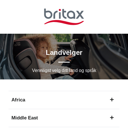
Hopp
til
hovedinnhold
Landvelger
Vennligst velg ditt land og språk
Africa
1
Middle East
språk