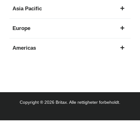
1
Asia Pacific
språk
8
Europe
språk
16
Americas
språk
3
språk
Copyright ® 2026 Britax. Alle rettigheter forbeholdt.