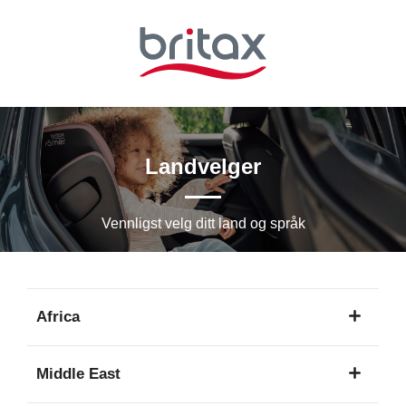
Hopp
til
hovedinnhold
Landvelger
Vennligst velg ditt land og språk
Africa
1
Middle East
språk