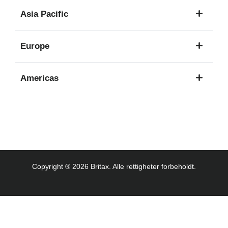
1
Asia Pacific
språk
8
Europe
språk
16
Americas
språk
3
språk
Copyright ® 2026 Britax. Alle rettigheter forbeholdt.