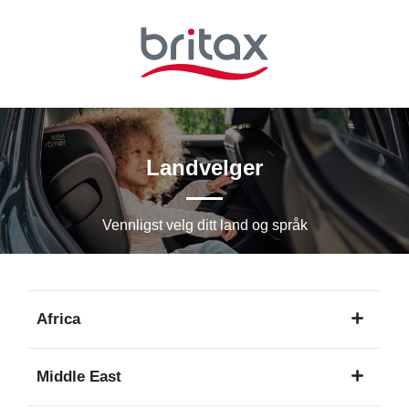
Hopp
til
hovedinnhold
Landvelger
Vennligst velg ditt land og språk
Africa
1
Middle East
språk