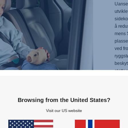
Uanset
utvikle
sideko
å redu
mens S
plasse
ved fr
ryggst
beskyt
støtte
disse 
barnet
SAFE
Browsing from the United States?
trygghe
beskyt
Visit our US website