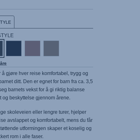
STYLE
 STYLE
åre
or å gjøre hver reise komfortabel, trygg og
arnet ditt. Den er egnet for barn fra ca. 3,5
 seg barnets vekst for å gi riktig balanse
t og beskyttelse gjennom årene.
ge skoleveien eller lengre turer, hjelper
eise avslappet og komfortabelt, mens du får
støttende utformingen skaper et koselig og
kkert rom i alle faser.