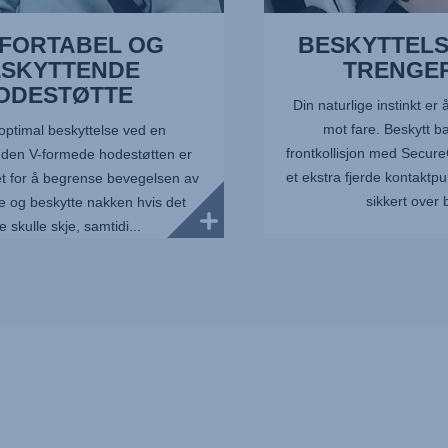
FORTABEL OG
BESKYTTELS
SKYTTENDE
TRENGE
ODESTØTTE
Din naturlige instinkt er 
mot fare. Beskytt ba
optimal beskyttelse ved en
frontkollisjon med Secure
: den V-formede hodestøtten er
et ekstra fjerde kontaktpu
let for å begrense bevegelsen av
sikkert over 
e og beskytte nakken hvis det
e skulle skje, samtidi...