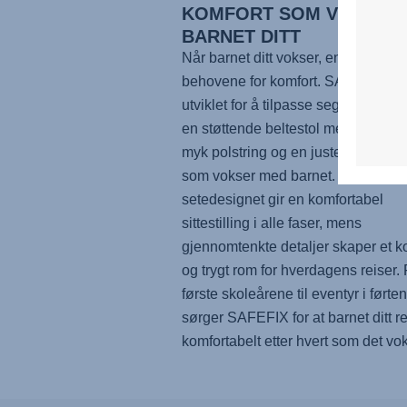
KOMFORT SOM VOKSER
BARNET DITT
Når barnet ditt vokser, endres også
behovene for komfort.
SAFEFIX
er
utviklet for å tilpasse seg, og komb
en støttende beltestol med ryggstøt
myk polstring og en justerbar hodes
som vokser med barnet. Det ergon
setedesignet gir en komfortabel
sittestilling i alle faser, mens
gjennomtenkte detaljer skaper et k
og trygt rom for hverdagens reiser.
første skoleårene til eventyr i ført
sørger
SAFEFIX
for at barnet ditt r
komfortabelt etter hvert som det vok