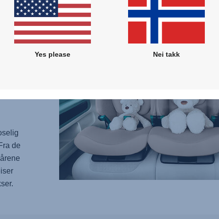
 MED
Yes please
Nei takk
inerer
te,
tøtte
omiske
oselig
 Fra de
enårene
eiser
ser.