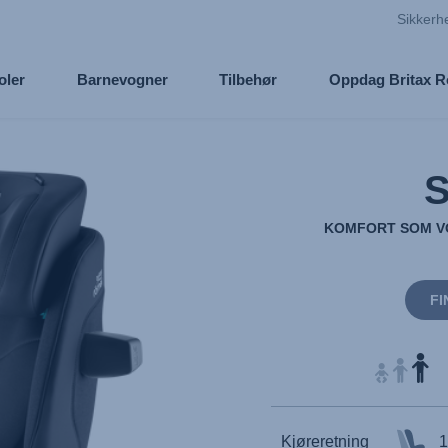
Sikkerh
oler
Barnevogner
Tilbehør
Oppdag Britax 
KOMFORT SOM VO
FI
Kjøreretning
1