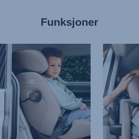
Funksjoner
ERT
KOMFORTABEL
OLLISJONSBESKYTTELSE
OG
BESKYTTENDE
HODESTØTTE,
3
av
9