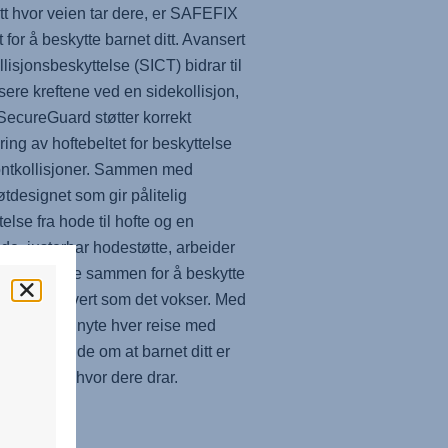
t hvor veien tar dere, er
SAFEFIX
t for å beskytte barnet ditt. Avansert
llisjonsbeskyttelse (SICT) bidrar til
sere kreftene ved en sidekollisjon,
ecureGuard støtter korrekt
ring av hoftebeltet for beskyttelse
ontkollisjoner. Sammen med
øtdesignet som gir pålitelig
telse fra hode til hofte og en
nde, justerbar hodestøtte, arbeider
funksjonene sammen for å beskytte
 ditt etter hvert som det vokser. Med
FIX
kan du nyte hver reise med
t, vel vitende om at barnet ditt er
tet uansett hvor dere drar.