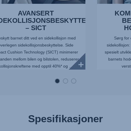
AVANSERT
KOM
IDEKOLLISJONSBESKYTTELSE
BE
– SICT
H
skytt barnet ditt ved en sidekollisjon med
Sørg for 
verlegen sidekollisjonsbeskyttelse. Side
sidekollisjon
act Cushion Technology (SICT) minimerer
spesielt utvik
anden mellom bilen og bilstolen, reduserer
barnets hod
kollisjonskreftene med opptil 40%* og ...
verst
Spesifikasjoner