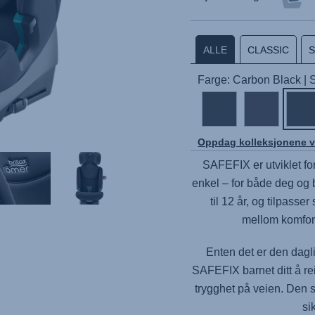
ALLE
CLASSIC
Farge: Carbon Black |
Oppdag kolleksjonene v
SAFEFIX
er utviklet f
enkel – for både deg og b
til 12 år, og tilpasser
mellom komfor
Enten det er den dagli
SAFEFIX
barnet ditt å r
trygghet på veien. Den 
si