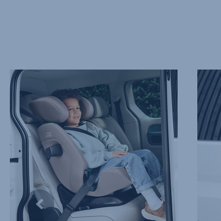
TA
AVANS
DET
SIDEK
MED
–
RO
SICT,
PÅ
2
HVER
av
REISE
9
MED
EASYRECLINE,
1
av
9