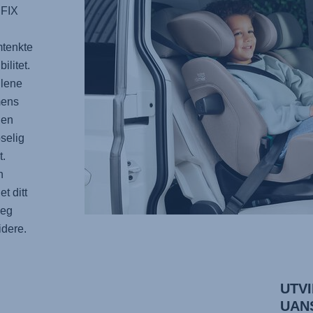
FIX
mtenkte
ilitet.
 lene
mens
den
selig
t.
n
t ditt
deg
idere.
UTV
UAN