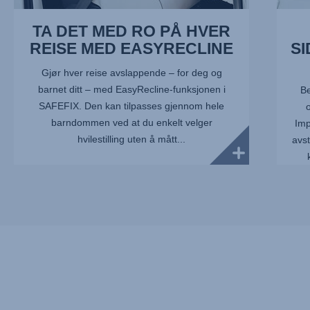
TA DET MED RO PÅ HVER
REISE MED EASYRECLINE
S
Gjør hver reise avslappende – for deg og
barnet ditt – med EasyRecline-funksjonen i
Be
SAFEFIX. Den kan tilpasses gjennom hele
o
barndommen ved at du enkelt velger
Imp
hvilestilling uten å mått...
avst