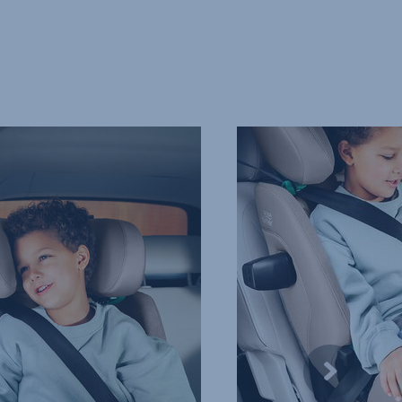
BESKYTTELSE
DER
DET
TRENGER
MEST,
4
av
9