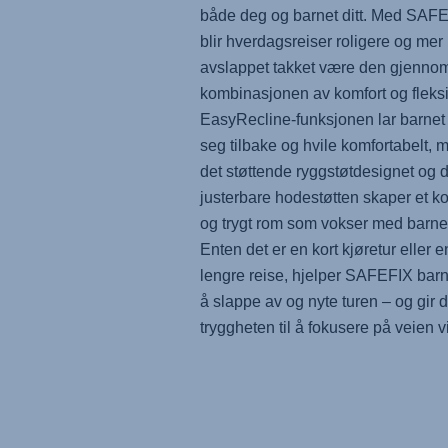
både deg og barnet ditt. Med
SAFE
blir hverdagsreiser roligere og mer
avslappet takket være den gjenno
kombinasjonen av komfort og fleksib
EasyRecline-funksjonen lar barnet
seg tilbake og hvile komfortabelt, 
det støttende ryggstøtdesignet og 
justerbare hodestøtten skaper et ko
og trygt rom som vokser med barne
Enten det er en kort kjøretur eller e
lengre reise, hjelper
SAFEFIX
barne
å slappe av og nyte turen – og gir 
tryggheten til å fokusere på veien v