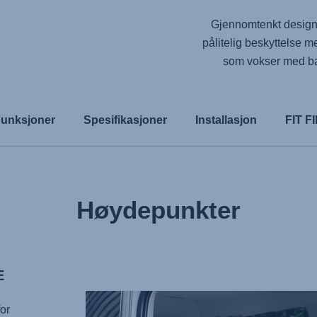
Gjennomtenkt designe
pålitelig beskyttelse m
som vokser med barn
unksjoner
Spesifikasjoner
Installasjon
FIT 
Høydepunkter
E
or