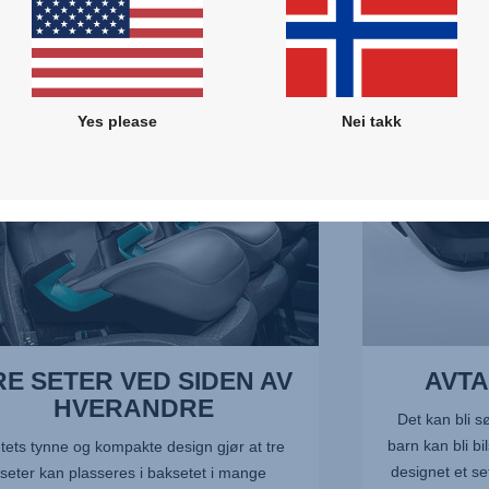
AVTAKBART
TREKK,
3
av
5
Yes please
Nei takk
NDRE,
RE SETER VED SIDEN AV
AVT
HVERANDRE
Det kan bli sø
barn kan bli bi
tets tynne og kompakte design gjør at tre
designet et se
seter kan plasseres i baksetet i mange