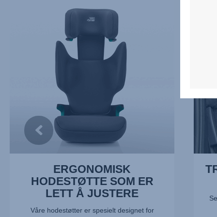
ERGONOMISK
TRE
HODESTØTTE
SETER
SOM
VED
ER
SIDEN
LETT
AV
Å
HVERA
JUSTERE,
2
1
av
av
5
5
ERGONOMISK
T
HODESTØTTE SOM ER
LETT Å JUSTERE
Se
Våre hodestøtter er spesielt designet for