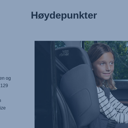
Høydepunkter
den og
R129
n
ize