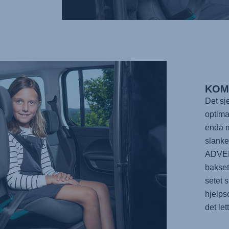
KOM
Det sj
optima
enda m
slanke
ADVE
baksete
setet s
hjelps
det let