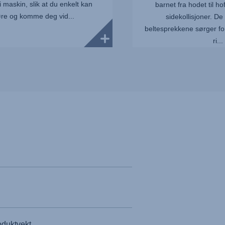
 maskin, slik at du enkelt kan
barnet fra hodet til ho
øre og komme deg vid...
sidekollisjoner. D
beltesprekkene sørger for
ri...
oduktvekt