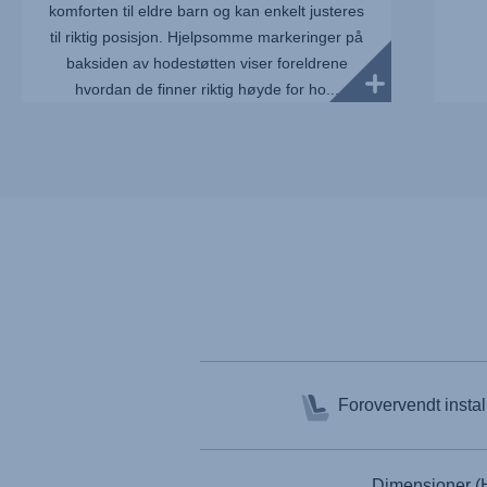
komforten til eldre barn og kan enkelt justeres
til riktig posisjon. Hjelpsomme markeringer på
baksiden av hodestøtten viser foreldrene
hvordan de finner riktig høyde for ho...
Forovervendt insta
Dimensjoner (H