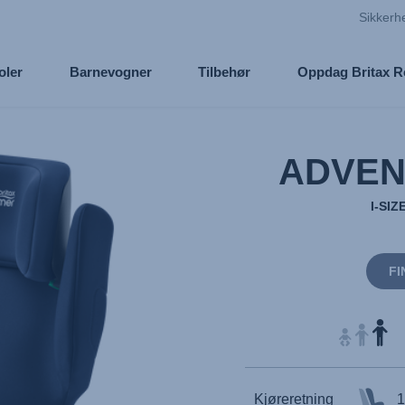
Sikkerh
oler
Barnevogner
Tilbehør
Oppdag Britax 
ADVEN
I-SI
FI
Kjøreretning
1