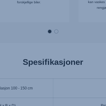
kan vaskes i
forskjellige biler.
rengj
Spesifikasjoner
llasjon
100 - 150 cm
 x B x D)
Pr