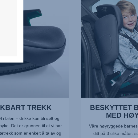
BESKYTTET
BARNESETE
MED
HØY
RYGG,
4
av
5
AKBART TREKK
BESKYTTET 
MED HØ
l i bilen – drikke kan bli sølt og
lsyke. Det er grunnen til at vi har
Våre høyryggede barnese
tetrekk som er enkelt å ta av og
ditt på 3 ulike måter: s