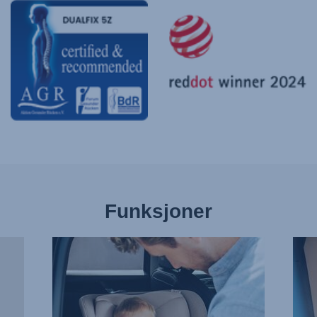
Funksjoner
FEST
NOK
SELEN
AV
UTEN
PLA
STRESS,
FOR
1
SMÅ