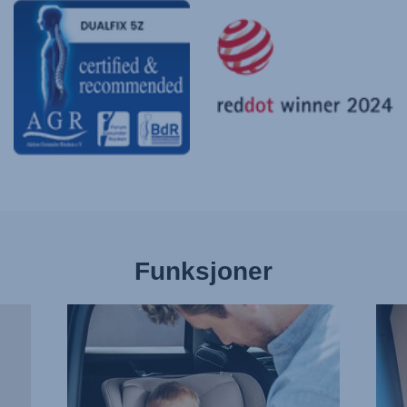
Funksjoner
FEST
NOK
SELEN
AV
UTEN
PLA
STRESS,
FOR
1
SMÅ