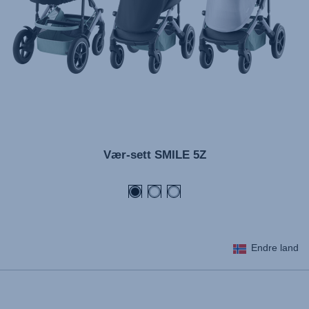
Návod na použitie (Slovenský jazyk)
Инструкция за ползване (Български език)
Upute za uporabu (Hrvatski jezik)
Pokyny k použití (Čeština)
Brugerinstruktioner (Dansk)
Gebruiksinstructies (Nederlands)
Vær-sett SMILE 5Z
Kasutusjuhend (Eesti keel)
Käyttöohjeet (Suomi)
Οδηγίες χρήσης (Ελληνική γλώσσα)
Használati útmutató (Magyar nyelv)
Endre land
Lietošanas instrukcija (Latviešu valoda)
Naudojimo instrukcija (Lietuvių kalba)
Monteringsanvisning (Norsk)