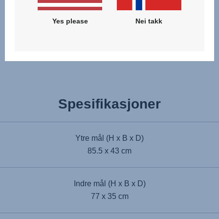
Yes please
Nei takk
Prisvinnende
Spesifikasjoner
Ytre mål (H x B x D)
85.5 x 43 cm
Indre mål (H x B x D)
77 x 35 cm