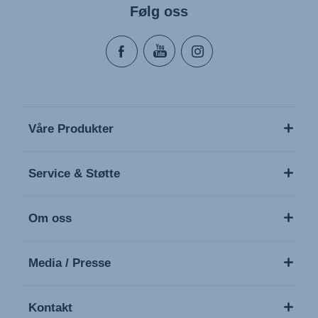
Følg oss
Instrucţiuni de utilizare (Limba română)
Uputstvo za korišcenje (Srpski)
Navodila za uporabo (Slovenščina)
Bruksanvisning (Svenska)
Kullanım talimatı (Türkçe)
Våre Produkter
Service & Støtte
Om oss
Media / Presse
Kontakt