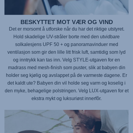
BESKYTTET MOT VÆR OG VIND
Det er morsomt å utforske når du har det riktige utstyret.
Hold skadelige UV-stråler borte med den utvidbare
solkalesjens UPF 50 + og panoramavinduer med
ventilasjon som gir den lille litt frisk luft, samtidig som lyd
og inntrykk kan tas inn. Velg STYLE-utgaven for en
madrass med mesh-finish som puster, slik at babyen din
holder seg kjølig og avslappet på de varmeste dagene. Er
det kaldt ute? Babyen din vil holde seg varm og koselig i
den myke, behagelige polstringen. Velg LUX-utgaven for et
ekstra mykt og luksuriøst innerfôr.