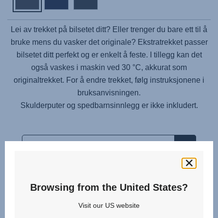
Lei av trekket på bilsetet ditt? Eller trenger du bare ett til å
bruke mens du vasker det originale? Ekstratrekket passer
bilsetet ditt perfekt og er enkelt å feste. I tillegg kan det
også vaskes i maskin ved 30 °C, akkurat som
originaltrekket. For å endre trekket, følg instruksjonene i
bruksanvisningen.
Skulderputer og spedbarnsinnlegg er ikke inkludert.
Browsing from the United States?
Relaterte produkter
Visit our US website