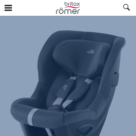
Hopp
til
hovedinnhold
Britax
Ekstratrekk
–
SAFE-
WAY
M
Midnight
Grey,
1
av
1