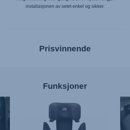
installasjonen av setet enkel og sikker.
Prisvinnende
Funksjoner
ERGONOMISK
TRE
HODESTØTTE
SET
SOM
VED
ER
SIDE
LETT
AV