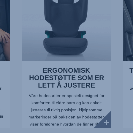
Å
HVE
JUSTERE,
2
1
av
av
6
6
ERGONOMISK
HODESTØTTE SOM ER
LETT Å JUSTERE
r
S
l
Våre hodestøtter er spesielt designet for
komforten til eldre barn og kan enkelt
e
justeres til riktig posisjon. Hjelpsomme
tt
markeringer på baksiden av hodestøtten
viser foreldrene hvordan de finner riktig
høyde for ho...