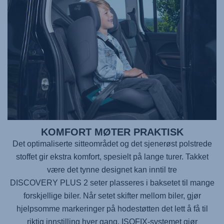
KOMFORT MØTER PRAKTISK
Det optimaliserte sitteområdet og det sjenerøst polstrede
stoffet gir ekstra komfort, spesielt på lange turer. Takket
være det tynne designet kan inntil tre
DISCOVERY PLUS 2
seter plasseres i baksetet til mange
forskjellige biler. Når setet skifter mellom biler, gjør
hjelpsomme markeringer på hodestøtten det lett å få til
riktig innstilling hver gang. ISOFIX-systemet gjør