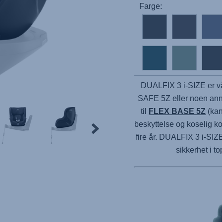
Farge:
DUALFIX 3 i-SIZE er vå
SAFE 5Z eller noen anne
til
FLEX BASE 5Z
(kan
beskyttelse og koselig kom
fire år. DUALFIX 3 i-SIZ
sikkerhet i t