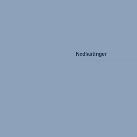
Nedlastinger
Gebrauchsanleitun
Mode d'emploi (Fra