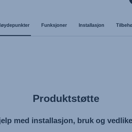
Høydepunkter
Funksjoner
Installasjon
Tilbeh
Produktstøtte
jelp med installasjon, bruk og vedlik