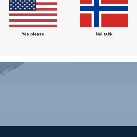
3 måneder - 4 år
Kjøreretning
76 - 105
Yes please
Nei takk
Bakovervendt eller foroverve
Enkel tilgang
Sidekollisjonsbeskyttelse (SI