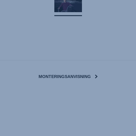
MONTERINGSANVISNING
User Instructions (English)
g (Deutsch)
Kasutusjuhend (Eesti kee
nçais)
Käyttöohjeet (Suomi)