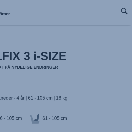
Römer
Römer
Römer
Römer
Römer
IX 3 i-SIZE
T PÅ NYDELIGE ENDRINGER
neder - 4 år | 61 - 105 cm | 18 kg
6 - 105 cm
61 - 105 cm