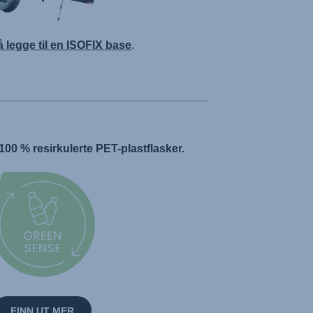
 å legge til en ISOFIX base
.
 100 % resirkulerte PET-plastflasker.
FINN UT MER