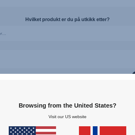
Hvilket produkt er du på utkikk etter?
 5Z
Browsing from the United States?
Visit our US website
DUALFIX 3
FORBEREDT PÅ NYDE