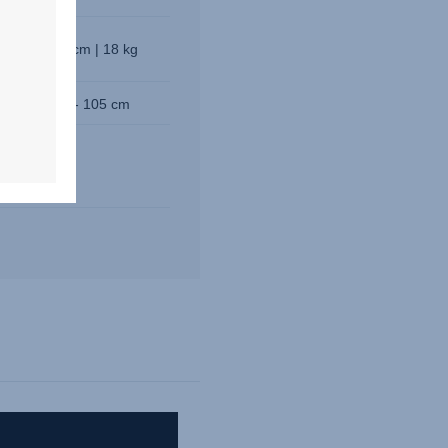
 | 61 - 105 cm | 18 kg
 cm
61 - 105 cm
ndt
CT inside)