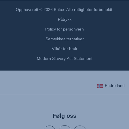
Uputstvo za korišcenje (Srpski)
Opphavsrett © 2026 Britax. Alle rettigheter forbeholdt.
Navodila za uporabo (Slovenščina)
Påtrykk
Bruksanvisning (Svenska)
Policy for personvern
Kullanım talimatı (Türkçe)
Samtykkealternativer
Vilkår for bruk
Modern Slavery Act Statement
Endre land
Følg oss