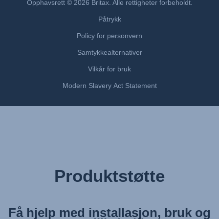
Opphavsrett © 2026 Britax. Alle rettigheter forbeholdt.
Navodila za uporabo (Slovenščina)
Påtrykk
Bruksanvisning (Svenska)
Policy for personvern
Kullanım talimatı (Türkçe)
Samtykkealternativer
Vilkår for bruk
Modern Slavery Act Statement
Produktstøtte
Få hjelp med installasjon, bruk og