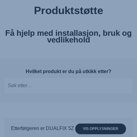
Produktstøtte
Få hjelp med installasjon, bruk og
vedlikehold
Hvilket produkt er du på utkikk etter?
Skriv
for
å
få
forslag,
Etterfølgeren er DUALFIX 5Z
VIS OPPLYSNINGER
bruk