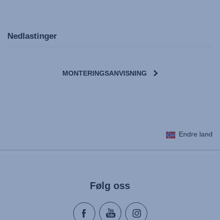
Nedlastinger
MONTERINGSANVISNING
User Instructions (English)
Endre land
Gebrauchsanleitung (Deutsch)
Mode d'emploi (Français)
Instrucciones del usuario (Español)
Manual de instruções (Português)
Følg oss
Istruzioni per l’uso (Italiano)
Инструкция пользователя (Русский язык)