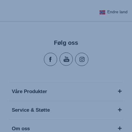
Endre land
Gebrauchsanleitung (Deutsch)
Mode d'emploi (Français)
Instrucciones del usuario (Español)
Manual de instruções (Português)
Følg oss
Istruzioni per l’uso (Italiano)
Инструкция пользователя (Русский язык)
Instrukcja użytkownika (Język polski)
Návod na použitie (Slovenský jazyk)
Инструкция за ползване (Български език)
Upute za uporabu (Hrvatski jezik)
Våre Produkter
Pokyny k použití (Čeština)
Brugerinstruktioner (Dansk)
Service & Støtte
Gebruiksinstructies (Nederlands)
Kasutusjuhend (Eesti keel)
Om oss