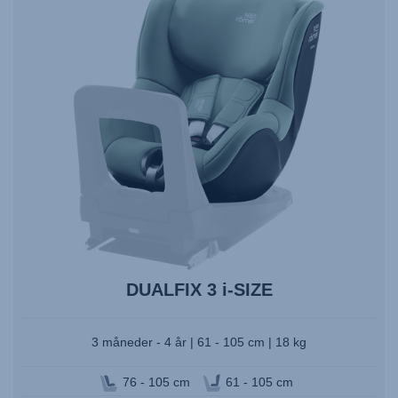
trykk
Enter
for
å
velge.
DUALFIX 3 i-SIZE
3 måneder - 4 år | 61 - 105 cm | 18 kg
76 - 105 cm
61 - 105 cm