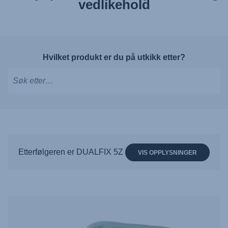
vedlikehold
Hvilket produkt er du på utkikk etter?
Skriv
for
å
få
forslag,
Etterfølgeren er DUALFIX 5Z
VIS OPPLYSNINGER
bruk
piltastene
for
å
navigere
og