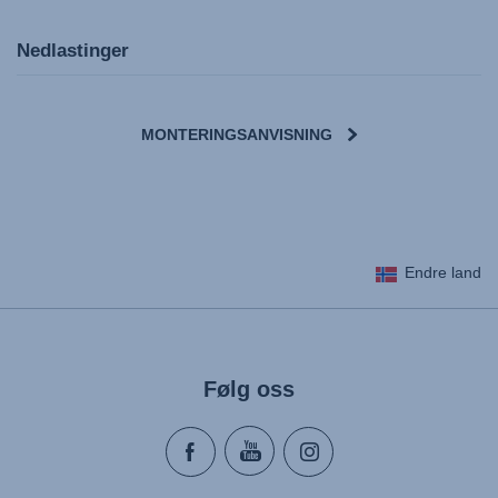
Nedlastinger
MONTERINGSANVISNING
User Instructions (English)
Endre land
Gebrauchsanleitung (Deutsch)
Mode d'emploi (Français)
Instrucciones del usuario (Español)
Manual de instruções (Português)
Følg oss
Istruzioni per l’uso (Italiano)
Инструкция пользователя (Русский язык)
Instrukcja użytkownika (Język polski)