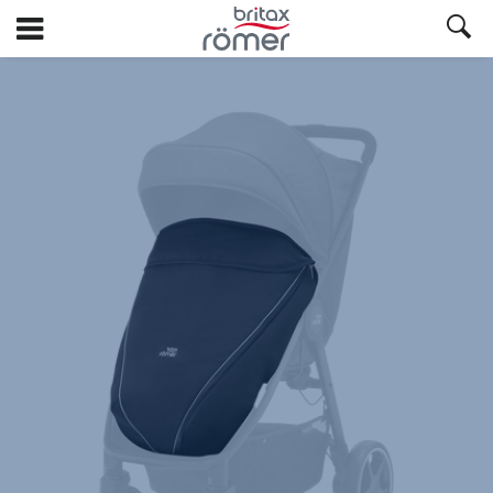
Hopp
til
hovedinnhold
Britax
Trekket
–
BRITAX
RÖMER
B-
AGILE
M/R
,
1
av
1