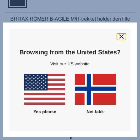
BRITAX RÖMER B-AGILE M/R-trekket holder den lille
varm og komfortabel og beskytter barnet i sportsvognen
mot vind og kulde. Trekket er utformet med tanke på
bekvemmelighet, og har en lett tilgjengelig glidelås som lar
barnet ditt komme opp i og ut av sportsvognen uten at du
Browsing from the United States?
må fjerne trekket helt. Det har også en oppbrettbar topp for
Visit our US website
ekstra beskyttelse i tøffe værforhold, og refleksstriper for
økt synlighet og sikkerhet i trafikken.
Yes please
Nei takk
Relaterte produkter