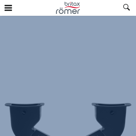
Hopp
til
hovedinnhold
Britax
CLICK
&
GO
Adaptere
–
B-
AGILE
M/R
,
1
av
1