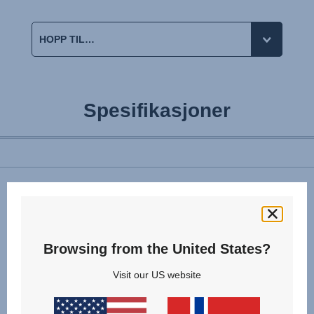
Spesifikasjoner
Relaterte produkter
Browsing from the United States?
StiWa-
ADAC-
Visit our US website
DUALFIX
M