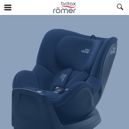
Hopp
til
hovedinnhold
Britax
Ekstratrekk
–
DUALFIX
(M)
PLUS
/
SWINGFIX
M
PLUS
,
1
av
1