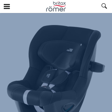
Hopp
til
hovedinnhold
Britax
Ekstratrekk
–
MAX-
SAFE
PRO
Galaxy
Black,
1
av
1