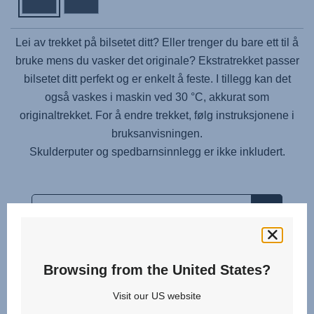
Lei av trekket på bilsetet ditt? Eller trenger du bare ett til å
bruke mens du vasker det originale? Ekstratrekket passer
bilsetet ditt perfekt og er enkelt å feste. I tillegg kan det
også vaskes i maskin ved 30 °C, akkurat som
originaltrekket. For å endre trekket, følg instruksjonene i
bruksanvisningen.
Skulderputer og spedbarnsinnlegg er ikke inkludert.
Browsing from the United States?
Relaterte produkter
Visit our US website