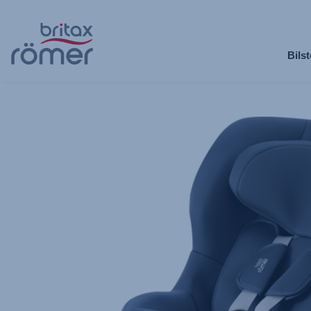
Hopp
til
Bilst
hovedinnhold
Britax
Ekstratrekk
–
SAFE-
WAY
M
,
1
av
1