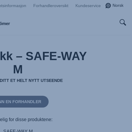
Norsk
etsinformasjon
Forhandleroversikt
Kundeservice
Römer
ekk – SAFE-WAY
M
 DITT ET HELT NYTT UTSEENDE
NN EN FORHANDLER
elig for disse produktene:
SAFE-WAY M