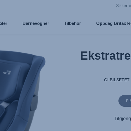
Sikkerh
oler
Barnevogner
Tilbehør
Oppdag Britax 
Ekstratr
GI BILSETET
FI
Tilgjeng