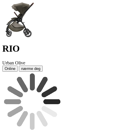
RIO
Urban Olive
Online
nærme deg