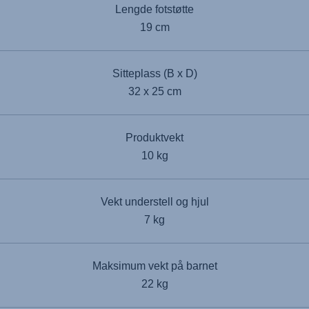
Lengde fotstøtte
19 cm
Sitteplass (B x D)
32 x 25 cm
Produktvekt
10 kg
Vekt understell og hjul
7 kg
Maksimum vekt på barnet
22 kg