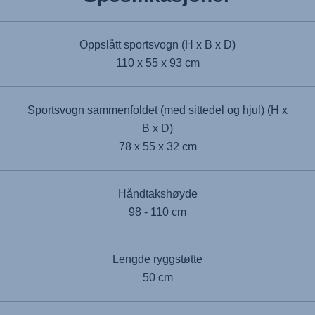
Oppslått sportsvogn (H x B x D)
110 x 55 x 93 cm
Sportsvogn sammenfoldet (med sittedel og hjul) (H x
B x D)
78 x 55 x 32 cm
Håndtakshøyde
98 - 110 cm
Lengde ryggstøtte
50 cm