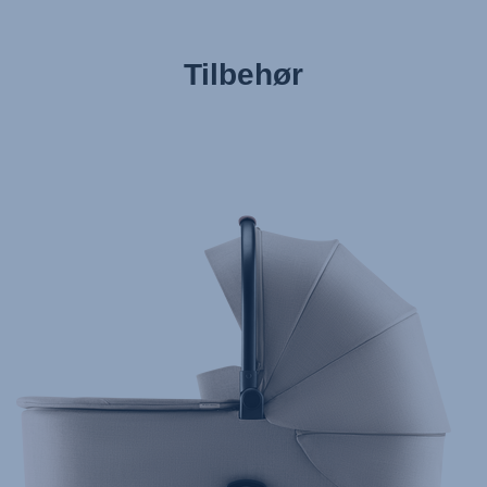
Upute za uporabu (Hrvatski jezik)
Pokyny k použití (Čeština)
Tilbehør
Brugerinstruktioner (Dansk)
Gebruiksinstructies (Nederlands)
Kasutusjuhend (Eesti keel)
Käyttöohjeet (Suomi)
Οδηγίες χρήσης (Ελληνική γλώσσα)
Használati útmutató (Magyar nyelv)
Lietošanas instrukcija (Latviešu valoda)
Naudojimo instrukcija (Lietuvių kalba)
Monteringsanvisning (Norsk)
Instrucţiuni de utilizare (Limba română)
Uputstvo za korišcenje (Srpski)