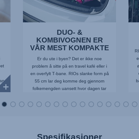
DUO- &
KOMBIVOGNEN ER
VÅR MEST KOMPAKTE
RI
i
e
Er du ute i byen? Det er ikke noe
et
problem å sitte på en travel kafé eller i
en overfylt T-bane. RIOs slanke form på
kan
b
55 cm lar deg komme deg gjennom
folkemengden uansett hvor dagen tar
deg.
Spesifikasjoner