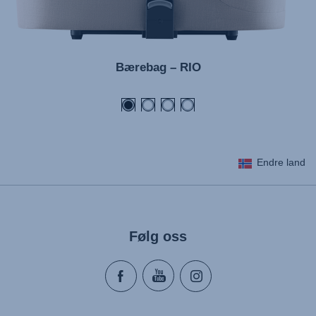
Navodila za uporabo (Slovenščina)
Bruksanvisning (Svenska)
Kullanım talimatı (Türkçe)
Bærebag – RIO
Endre land
Følg oss