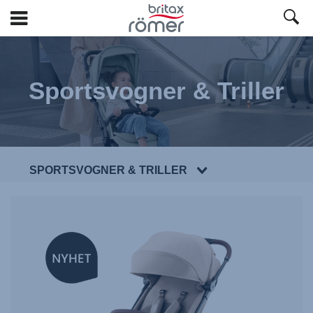
Hopp
til
hovedinnhold
Sportsvogner & Triller
SPORTSVOGNER & TRILLER
NEW