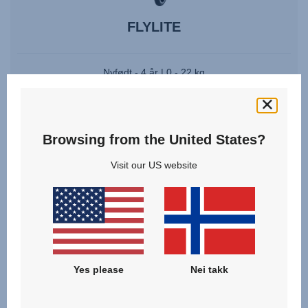
FLYLITE
Nyfødt - 4 år | 0 - 22 kg
Flere farger
Browsing from the United States?
Sammenlign
Visit our US website
VIS OPPLYSNINGER
Yes please
Nei takk