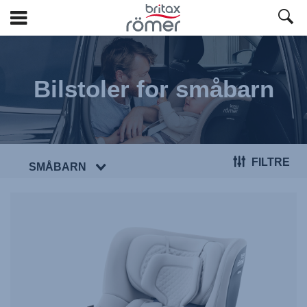
Hopp
til
hovedinnhold
Bilstoler for småbarn
FILTRE
SMÅBARN