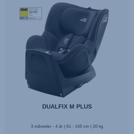
StiWa-
ADAC-
DUALFIX
M
PLUS-
06.23
DUALFIX M PLUS
3 måneder - 4 år | 61 - 105 cm | 20 kg