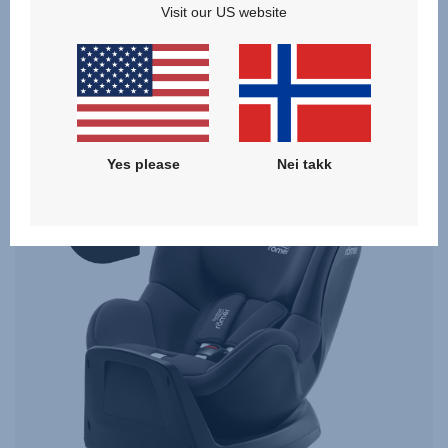
Visit our US website
mulig måte, uansett hvor ferden tar deg.
*SICT - sidekollisjonsbeskyttelse
Yes please
Nei takk
ADAC
10.2023