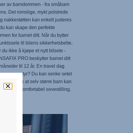
aser av barndommen - fra småbarn
eens. Det romslige, mykt polstrede
og nakkestøtten kan enkelt justeres
t du kan skape den perfekte
rmen for barnet ditt. Når du bytter
unktssele til bilens sikkerhetsbelte,
 du ikke å kjøpe et nytt bilsete -
NSAFIX PRO
beskytter barnet ditt
 måneder til 12 år. En travel dag
ange eventyr? Du kan senke setet
m helst, slik at selv større barn kan
 en ekstra komfortabel sovestilling.