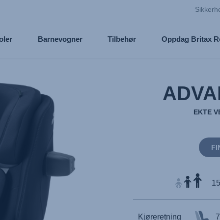
Sikkerh
oler
Barnevogner
Tilbehør
Oppdag Britax 
ADVA
EKTE V
FI
15
Kjøreretning
7