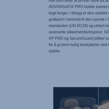
noe som betyr at du kan stole på at
ADVANSAFIX PRO
holder barnet d
trygt lenger. I tillegg er den utviklet
godkjent i henhold til den nyeste i-
standarden (UN R129) og utstyrt 
avanserte sikkerhetsfunksjoner. SI
XP-PAD og SecureGuard jobber 
for å gi best mulig beskyttelse ved
ulykke.