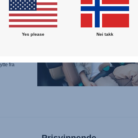
ørre.
er og
esvenn
e
Yes please
Nei takk
k at du
ur -
tspurt.
tte fra
Prisvinnende