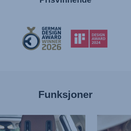
Funksjoner
ER
EKSTRA
OEN
SIKKER