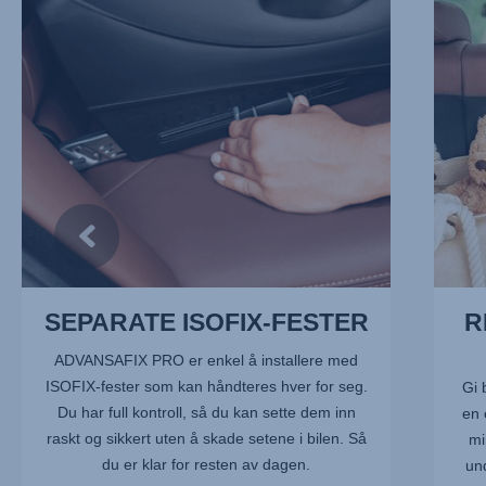
FESTER,
FOR
1
SKADE
av
2
13
av
13
SEPARATE ISOFIX-FESTER
R
ADVANSAFIX PRO er enkel å installere med
ISOFIX-fester som kan håndteres hver for seg.
Gi 
Du har full kontroll, så du kan sette dem inn
en 
raskt og sikkert uten å skade setene i bilen. Så
mi
du er klar for resten av dagen.
un