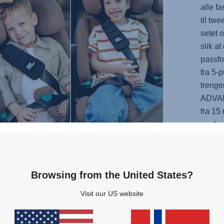
alle f
til tw
setet 
slik a
passfo
fra 5-p
trenger
ADVA
fra 15
med m
når so
sove i
Browsing from the United States?
Visit our US website
RE
en ny