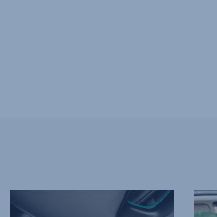
SEPARATE
REDUS
ISOFIX-
RISIK