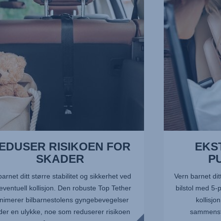
5-
R,
PUNKTS
SELE,
3
av
13
EDUSER RISIKOEN FOR
EKS
SKADER
P
barnet ditt større stabilitet og sikkerhet ved
Vern barnet dit
eventuell kollisjon. Den robuste Top Tether
bilstol med 5-p
nimerer bilbarnestolens gyngebevegelser
kollisjo
der en ulykke, noe som reduserer risikoen
sammenstø