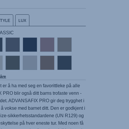
STYLE
LUX
CLASSIC
åre
 er å ha med seg en favorittleke på alle
X PRO
blir også ditt barns trofaste venn -
 det.
ADVANSAFIX PRO
gir deg trygghet i
r å vokse med barnet ditt. Den er godkjent i
-Size-sikkerhetsstandardene (UN R129) og
beskyttelse på hver eneste tur. Med noen få