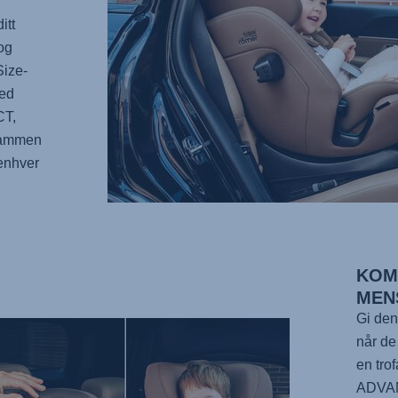
itt
 og
Size-
med
CT,
sammen
 enhver
KOM
MEN
Gi den
når de
en tro
ADVA