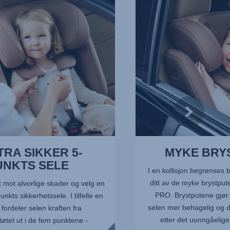
4
av
13
TRA SIKKER 5-
MYKE BRY
UNKTS SELE
I en kollisjon begrenses 
ditt av de myke brystp
t mot alvorlige skader og velg en
PRO. Brystputene gjør 
unkts sikkerhetssele. I tilfelle en
selen mer behagelig og d
n fordeler selen kraften fra
etter det uunngåelige 
tet ut i de fem punktene -