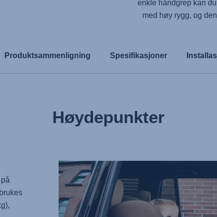
enkle håndgrep kan du ko
med høy rygg, og den 
Produktsammenligning
Spesifikasjoner
Installa
Høydepunkter
 på
 brukes
g),