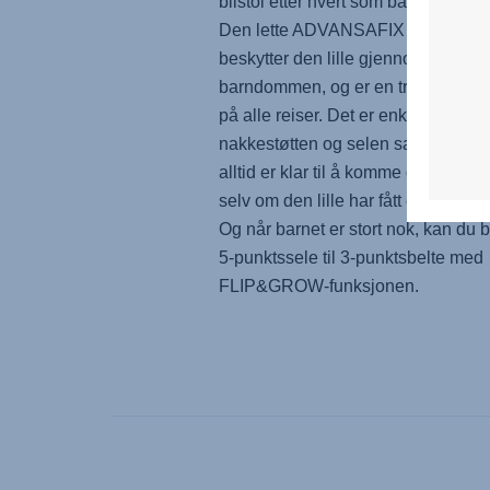
bilstol etter hvert som barnet blir st
Den lette
ADVANSAFIX PRO
voks
beskytter den lille gjennom hele
barndommen, og er en trofast følg
på alle reiser. Det er enkelt å juster
nakkestøtten og selen samtidig, sli
alltid er klar til å komme deg ut på t
selv om den lille har fått en ny veks
Og når barnet er stort nok, kan du by
5-punktssele til 3-punktsbelte med
FLIP&GROW-funksjonen.