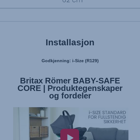
Installasjon
Godkjenning: i-Size (R129)
Britax Römer BABY-SAFE
Britax Römer BABY-SAFE
CORE | Produktegenskaper
CORE | Installere setet
og fordeler