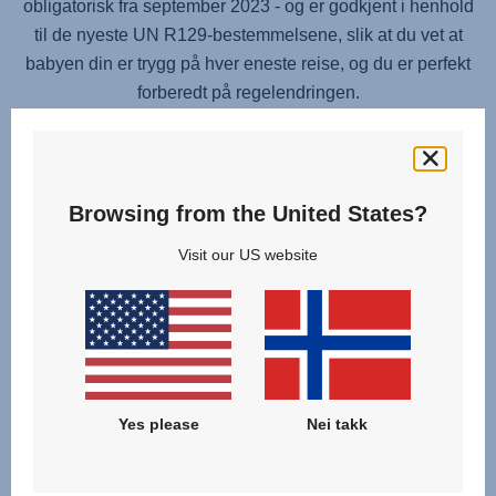
obligatorisk fra september 2023 - og er godkjent i henhold
til de nyeste UN R129-bestemmelsene, slik at du vet at
babyen din er trygg på hver eneste reise, og du er perfekt
forberedt på regelendringen.
Browsing from the United States?
Visit our US website
Yes please
Nei takk
SIKKER OG ENKEL INSTALLASJON
Kom deg raskt av gårde med
BABY-SAFE CORE BASE
s