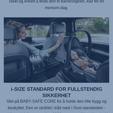
raskt og enkelt å feste den til barnevognen, klar for en
morsom dag.
i-SIZE STANDARD FOR FULLSTENDIG
SIKKERHET
Stol på
BABY-SAFE CORE
for å holde den lille trygg og
beskyttet. Den er utviklet i tråd med i-Size-standarden -