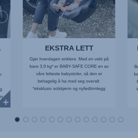
Å
EKSTRA LETT
Gjør hverdagen enklere. Med en vekt på
bare 3,9 kg* er BABY-SAFE CORE en av
B
våre letteste babystoler, så den er
ka
r
behagelig å ha med seg overalt.
*eksklusiv solskjerm og nyfødtinnlegg
eg
er