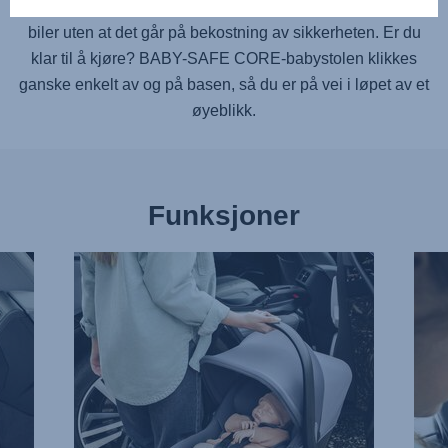
enkle ISOFIX-installasjon - egnet for et bredt spekter av
biler uten at det går på bekostning av sikkerheten. Er du
klar til å kjøre?
BABY-SAFE CORE
-babystolen klikkes
ganske enkelt av og på basen, så du er på vei i løpet av et
øyeblikk.
Funksjoner
EKSTRA
MYK
LETT,
OG
1
STØ
av
NAK
13
2
av
13