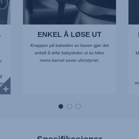
Å
ENKEL Å LØSE UT
Knappen på baksiden av basen gjør det
enkelt å løfte babystolen ut av bilen
M
mens barnet sover uforstyrret.
r
eg
mi
er