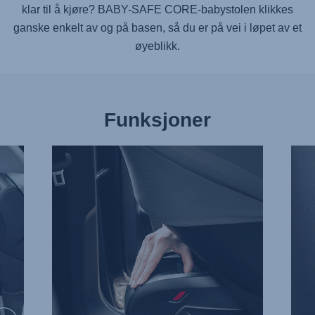
klar til å kjøre?
BABY-SAFE CORE
-babystolen klikkes
ganske enkelt av og på basen, så du er på vei i løpet av et
øyeblikk.
Funksjoner
ENKEL
HØY
Å
STØ
LØSE
2
UT,
av
1
3
av
3