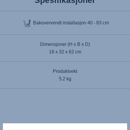
Spesifikasjoner
Bakovervendt installasjon
40 - 83 cm
Dimensjoner (H x B x D)
16 x 32 x 62 cm
Produktvekt
5.2 kg