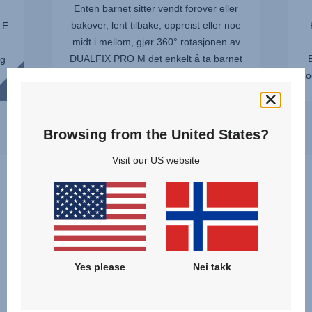
Enten barnet sitter vendt forover eller
bakover, lent tilbake, oppreist eller noe
LE
midt i mellom, gjør 360° rotasjonen av
DUALFIX PRO M det enkelt å ta barnet
og
sikkert inn og ut av bilen. Så du er klar
o
på et blunk!
-
Browsing from the United States?
Visit our US website
Hvilket produkt passer best for
meg og mitt barn?
Yes please
Nei takk
Oppdag og sammenlign våre modeller i kategorien
ROTERENDE BILSTOLER FOR SMÅBARN