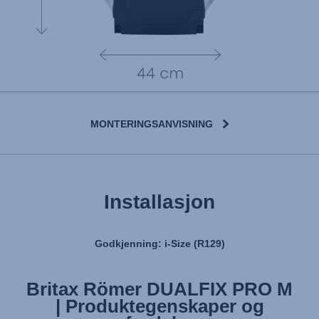
MONTERINGSANVISNING
Installasjon
Godkjenning: i-Size (R129)
Britax Römer DUALFIX PRO M
Britax Römer DUALFIX PRO M
| Produktegenskaper og
| Installere setet