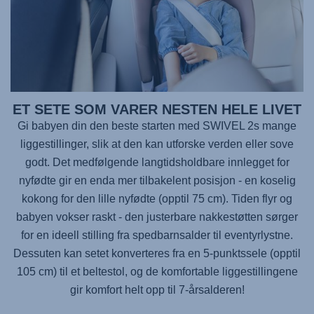
ET SETE SOM VARER NESTEN HELE LIVET
Gi babyen din den beste starten med
SWIVEL 2
s mange
liggestillinger, slik at den kan utforske verden eller sove
godt. Det medfølgende langtidsholdbare innlegget for
nyfødte gir en enda mer tilbakelent posisjon - en koselig
kokong for den lille nyfødte (opptil 75 cm). Tiden flyr og
babyen vokser raskt - den justerbare nakkestøtten sørger
for en ideell stilling fra spedbarnsalder til eventyrlystne.
Dessuten kan setet konverteres fra en 5-punktssele (opptil
105 cm) til et beltestol, og de komfortable liggestillingene
gir komfort helt opp til 7-årsalderen!