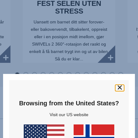
FEST SELEN UTEN
STRESS
år
Uansett om barnet ditt sitter forover-
eller bakovervendt, tilbakelent, oppreist
tte
eller i en posisjon midt imellom, gjør
e
SWIVELs 2 360°-rotasjon det raskt og
enkelt å få barnet trygt inn og ut av bilen.
Så du er klar...
Browsing from the United States?
Spesifikasjoner
Visit our US website
Forovervendt installasjon
76 - 125 cm