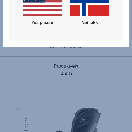
Bakovervendt installasjon
40 - 105 cm
Yes please
Nei takk
Dimensjoner (H x B x D)
57 x 44 x 50 cm
Produktvekt
14.4 kg