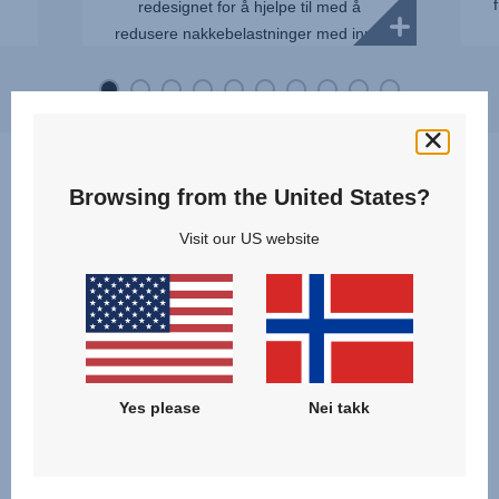
redesignet for å hjelpe til med å
redusere nakkebelastninger med inntil
10%. ** Britax Römer interne tester med
en Q10-dukke, representerer et gjenn...
Browsing from the United States?
Visit our US website
Hvilket produkt passer best for
meg og mitt barn?
Oppdag og sammenlign modellene av våre
KIDFIX BILSTOLER FOR BARN
og finn det riktige produktet for din familie!
Yes please
Nei takk
KLIKK FOR Å SAMMENLIGNE