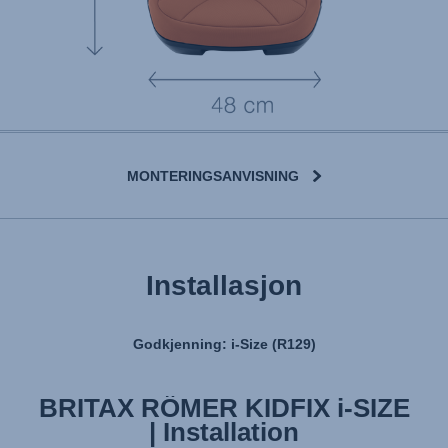
MONTERINGSANVISNING
User Manual
Installasjon
Godkjenning: i-Size (R129)
BRITAX RÖMER KIDFIX i-SIZE
BRITAX RÖMER KIDFIX i-SIZE
| Features & Benefits
| Installation