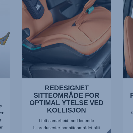
FOR
FOR
OPTIMAL
NAK
YTELSE
OG
VED
HOD
KOLLISJON,
2
1
av
av
10
10
REDESIGNET
SITTEOMRÅDE FOR
OPTIMAL YTELSE VED
dy
KOLLISJON
er
f
e
I tett samarbeid med ledende
er
bilprodusenter har sitteområdet blitt