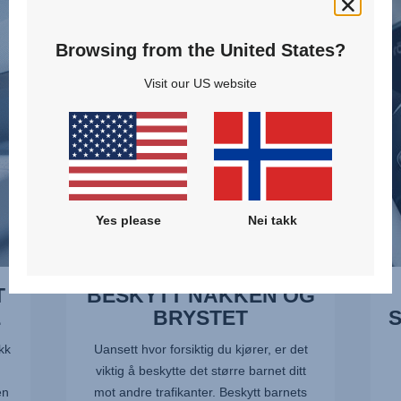
NAKKEN
SIDE
OG
-
Browsing from the United States?
BRYSTET,
SICT,
1
2
Visit our US website
av
av
10
10
Yes please
Nei takk
T
BESKYTT NAKKEN OG
E
BRYSTET
kk
Uansett hvor forsiktig du kjører, er det
viktig å beskytte det større barnet ditt
en
mot andre trafikanter. Beskytt barnets