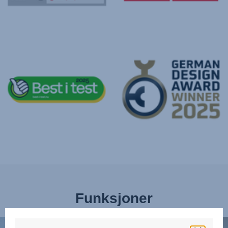
Funksjoner
BESKYTT
AVA