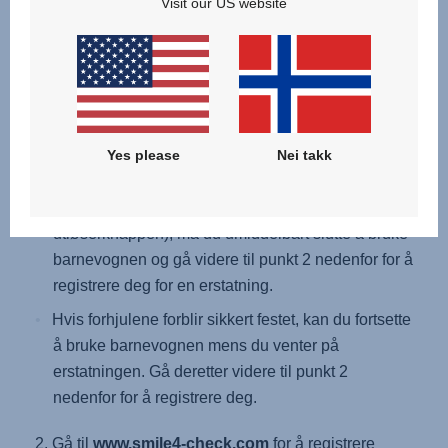
Visit our US website
Utfør følgende enkle trinn:
Fjern seteenheten eller bagdelen fra understellet.
Løft deretter understellet slik at forhjulene er løftet
fra bakken, og trekk forsiktig i hvert forhjul for å ta
Yes please
Nei takk
det av.
Hvis forhjulene løsner (uten at du trykker på
utløserknappen), må du umiddelbart slutte å bruke
barnevognen og gå videre til punkt 2 nedenfor for å
registrere deg for en erstatning.
Hvis forhjulene forblir sikkert festet, kan du fortsette
å bruke barnevognen mens du venter på
erstatningen. Gå deretter videre til punkt 2
nedenfor for å registrere deg.
2. Gå til
www.smile4-check.com
for å registrere