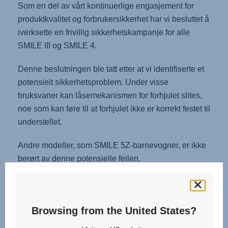
Som en del av vårt kontinuerlige engasjement for
produktkvalitet og forbrukersikkerhet har vi besluttet å
iverksette en frivillig sikkerhetskampanje for alle
SMILE III og SMILE 4.
Denne beslutningen ble tatt etter at vi identifiserte et
potensielt sikkerhetsproblem. Under visse
bruksvaner kan låsemekanismen for forhjulet slites,
noe som kan føre til at forhjulet ikke er korrekt festet til
understellet.
Andre modeller, som SMILE 5Z-barnevogner, er ikke
berørt av denne potensielle feilen.
Hva skal du gjøre hvis du eier en SMILE III eller
SMILE 4
Browsing from the United States?
1. Kontroller barnevognen din