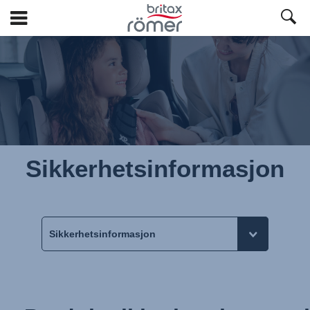
Hopp
til
hovedinnhold
Sikkerhetsinformasjon