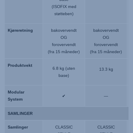
(ISOFIX med
støtteben)
Kjøreretning
Kjøreretning
bakovervendt
bakovervendt
OG
OG
forovervendt
forovervendt
(fra 15 måneder)
(fra 15 måneder)
Produktvekt
Produktvekt
6.8 kg (uten
13.3 kg
base)
Modular
Modular
✔
—
System
System
SAMLINGER
SAMLINGER
Samlinger
Samlinger
CLASSIC
CLASSIC