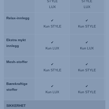
STYLE
STYLE
LUX
LUX
Relax-innlegg
Relax-innlegg
✔
✔
Kun STYLE
Kun STYLE
Ekstra mykt
Ekstra mykt
✔
✔
innlegg
innlegg
Kun LUX
Kun LUX
Mesh-stoffer
Mesh-stoffer
✔
✔
Kun STYLE
Kun STYLE
Bærekraftige
Bærekraftige
✔
✔
stoffer
stoffer
Kun LUX
Kun STYLE
SIKKERHET
SIKKERHET