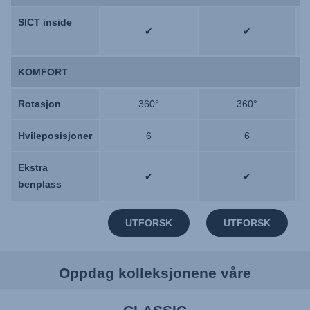
SICT inside
SICT inside
✔
✔
KOMFORT
KOMFORT
Rotasjon
Rotasjon
360°
360°
Hvileposisjoner
Hvileposisjoner
6
6
Ekstra
Ekstra
✔
✔
benplass
benplass
UTFORSK
UTFORSK
Oppdag kolleksjonene våre