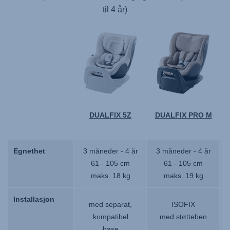
til 4 år)
DUALFIX 5Z
DUALFIX PRO M
Egnethet
Egnethet
3 måneder - 4 år
3 måneder - 4 år
61 - 105 cm
61 - 105 cm
maks. 18 kg
maks. 19 kg
Installasjon
Installasjon
med separat,
ISOFIX
kompatibel
med støtteben
base