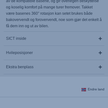
av de kompatible basene, og gir overlegen beskyttelse
og koselig komfort på mange turer fremover. Takket
være basenes 360° rotasjon kan setet brukes både
bakovervendt og forovervendt, noe som gjør det enkelt å
få dem inn og ut av bilen.
SICT inside
Hvileposisjoner
Ekstra benplass
Endre land