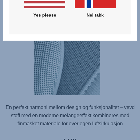
Finmasket stoff for overlegen luftsirkulasjon
Yes please
Nei takk
En perfekt harmoni mellom design og funksjonalitet – vevd
stoff med en moderne melangeeffekt kombineres med
finmasket materiale for overlegen luftsirkulasjon