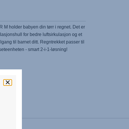
M holder babyen din tørr i regnet. Det er
ilasjonshull for bedre luftsirkulasjon og et
lgang til barnet ditt. Regntrekket passer til
teenheten - smart 2-i-1-løsning!