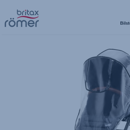
Hopp
til
Bilst
hovedinnhold
Britax
Britax
Regntrekk
Regntrekk
–
–
STRIDER
STRIDER
M
M
,
,
1
2
av
av
2
2