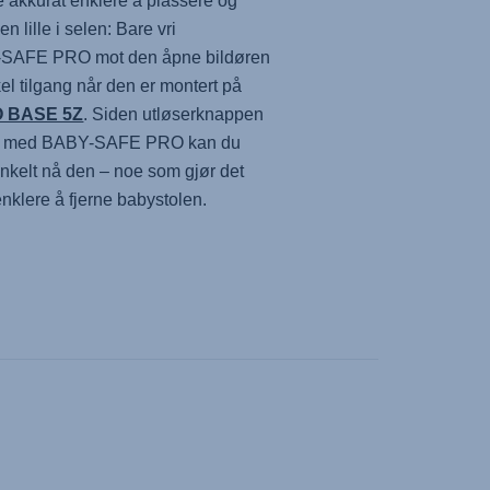
e akkurat enklere å plassere og
en lille i selen: Bare vri
-SAFE PRO
mot den åpne bildøren
kel tilgang når den er montert på
O BASE 5Z
. Siden utløserknappen
r med
BABY-SAFE PRO
kan du
 enkelt nå den – noe som gjør det
nklere å fjerne babystolen.