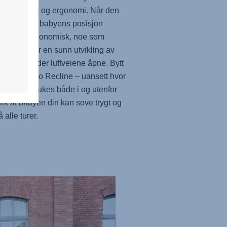
het, komfort og ergonomi. Når den
bakelent, blir babyens posisjon
e og mer ergonomisk, noe som
r og fremmer en sunn utvikling av
den og holder luftveiene åpne. Bytt
til og fra Ergo Recline – uansett hvor
 Den kan brukes både i og utenfor
slik at babyen din kan sove trygt og
 alle turer.