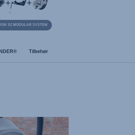
RSK 5Z MODULAR SYSTEM
FINDER®
Tilbehør