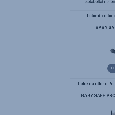
setebeltet i bile
Leter du ette
BABY-SAF
LE
Leter du etter et A
BABY-SAFE PRO 