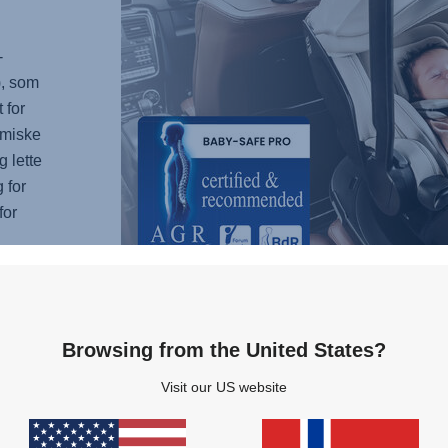
-
), som
 for
omiske
g lette
 for
for
Browsing from the United States?
Visit our US website
OPT
BAB
Ergo R