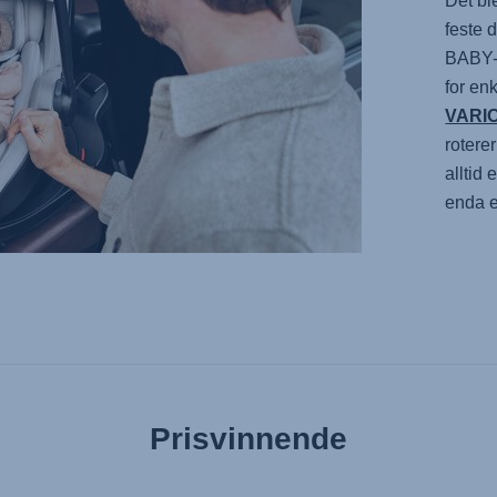
Det bl
feste d
BABY
for en
VARI
rotere
alltid
enda e
Prisvinnende