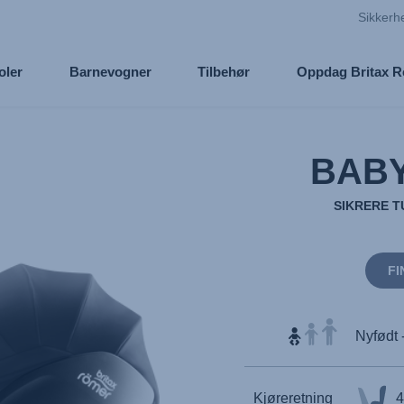
Sikkerh
oler
Barnevogner
Tilbehør
Oppdag Britax 
BABY
SIKRERE 
FI
Nyfødt 
Kjøreretning
4