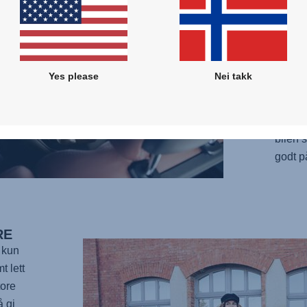
sikker
er til
flater
støtte
Yes please
Nei takk
ryggra
raskt 
du er.
bilen 
godt på
RE
 kun
t lett
tore
å gi