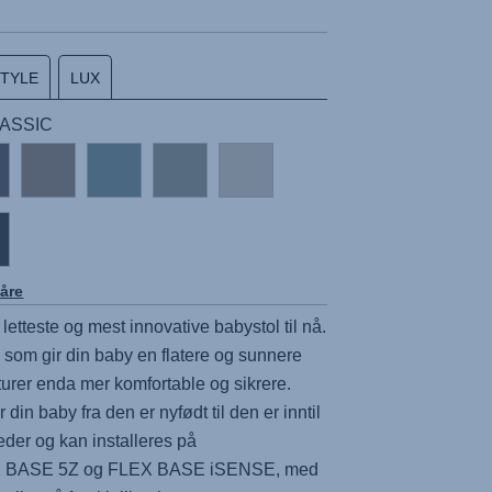
STYLE
LUX
CLASSIC
åre
 letteste og mest innovative babystol til nå.
som gir din baby en flatere og sunnere
 turer enda mer komfortable og sikrere.
 din baby fra den er nyfødt til den er inntil
der og kan installeres på
 BASE 5Z
og
FLEX BASE iSENSE
, med