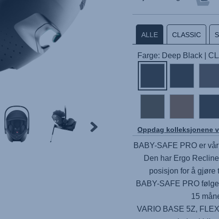
ALLE
CLASSIC
Farge: Deep Black | 
Oppdag kolleksjonene v
BABY-SAFE PRO
er vår
Den har Ergo Recline 
posisjon for å gjøre
BABY-SAFE PRO
følger
15 måne
VARIO BASE 5Z,
FLEX