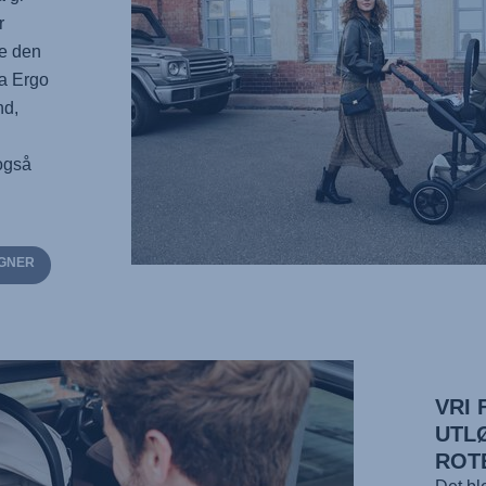
r
ne den
ra Ergo
nd,
også
OGNER
VRI
UTL
ROT