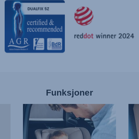
Funksjoner
FEST
NOK
SELEN
AV
UTEN
PLA
STRESS,
FOR
1
SMÅ