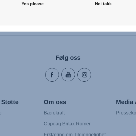
Yes please
Nei takk
Følg oss
 Støtte
Om oss
Media 
e
Bærekraft
Presseko
e
Oppdag Britax Römer
Erklæring om Tilgjengelighet