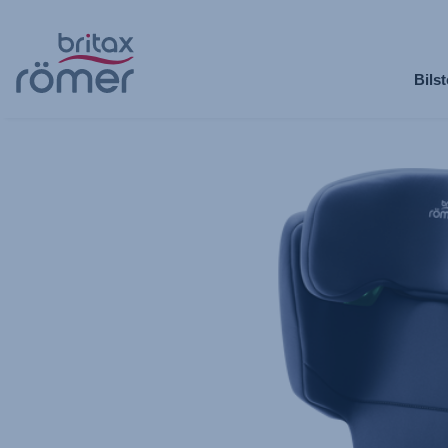
Hopp
til
Bilst
hovedinnhold
Britax
Ekstratrekk
–
KIDFIX
M
i-
SIZE
Moonlight
Blue,
1
av
1