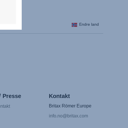
Endre land
/ Presse
Kontakt
Britax Römer Europe
ntakt
info.no@britax.com