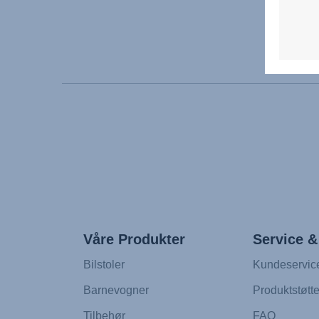
Våre Produkter
Service &
Bilstoler
Kundeservic
Barnevogner
Produktstøtt
Tilbehør
FAQ