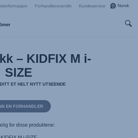
Norsk
etsinformasjon
Forhandleroversikt
Kundeservice
Römer
kk – KIDFIX M i-
SIZE
 DITT ET HELT NYTT UTSEENDE
NN EN FORHANDLER
elig for disse produktene:
KIDFIX M i-SIZE