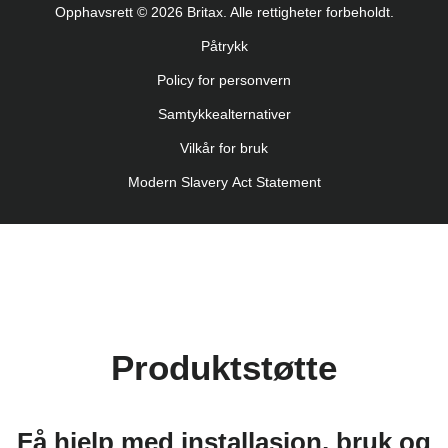
Opphavsrett © 2026 Britax. Alle rettigheter forbeholdt.
Uputstvo za korišcenje (Srpski)
Påtrykk
Navodila za uporabo (Slovenščina)
Policy for personvern
Bruksanvisning (Svenska)
Kullanım talimatı (Türkçe)
Samtykkealternativer
Vilkår for bruk
Modern Slavery Act Statement
Produktstøtte
Få hjelp med installasjon, bruk og