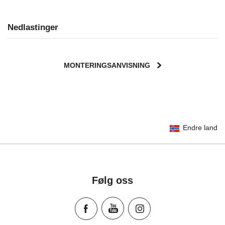
Nedlastinger
MONTERINGSANVISNING
User Instructions (English)
Endre land
Gebrauchsanleitung (Deutsch)
تعليمات المستخدم) اَللُّغَةُ اَلْعَرَبِيَّة)
Mode d'emploi (Français)
Instrucciones del usuario (Español)
Følg oss
Manual de instruções (Português)
Istruzioni per l’uso (Italiano)
Инструкция пользователя (Русский язык)