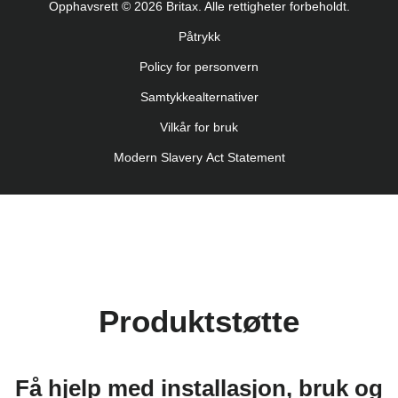
Opphavsrett © 2026 Britax. Alle rettigheter forbeholdt.
Uputstvo za korišcenje (Srpski)
Påtrykk
Navodila za uporabo (Slovenščina)
Policy for personvern
Bruksanvisning (Svenska)
Kullanım talimatı (Türkçe)
Samtykkealternativer
Vilkår for bruk
Modern Slavery Act Statement
Produktstøtte
Få hjelp med installasjon, bruk og