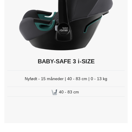
trykk
Enter
for
å
velge.
BABY-SAFE 3 i-SIZE
Nyfødt - 15 måneder | 40 - 83 cm | 0 - 13 kg
40 - 83 cm