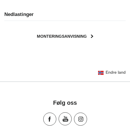
Nedlastinger
MONTERINGSANVISNING
User Instructions (English)
Endre land
Gebrauchsanleitung (Deutsch)
تعليمات المستخدم) اَللُّغَةُ اَلْعَرَبِيَّة)
Mode d'emploi (Français)
Instrucciones del usuario (Español)
Følg oss
Manual de instruções (Português)
Istruzioni per l’uso (Italiano)
Инструкция пользователя (Русский язык)