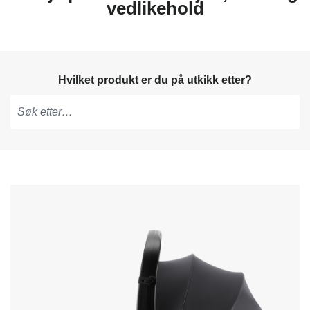
vedlikehold
Hvilket produkt er du på utkikk etter?
Skriv
for
å
få
forslag,
bruk
piltastene
for
å
navigere
og