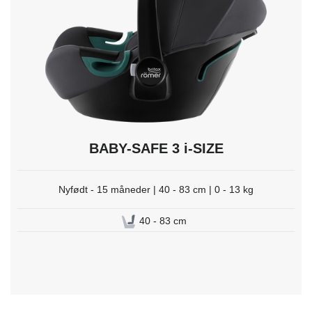
trykk
Enter
for
å
velge.
BABY-SAFE 3 i-SIZE
Nyfødt - 15 måneder | 40 - 83 cm | 0 - 13 kg
40 - 83 cm