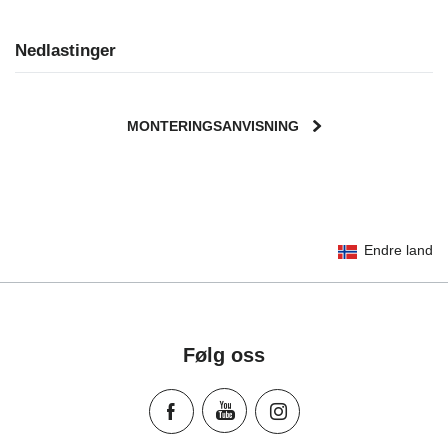
Nedlastinger
MONTERINGSANVISNING
User Instructions (English)
Endre land
Gebrauchsanleitung (Deutsch)
تعليمات المستخدم) اَللُّغَةُ اَلْعَرَبِيَّة)
Mode d'emploi (Français)
Instrucciones del usuario (Español)
Følg oss
Manual de instruções (Português)
Istruzioni per l’uso (Italiano)
Инструкция пользователя (Русский язык)