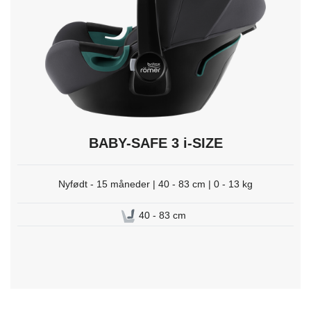
trykk
Enter
for
å
velge.
BABY-SAFE 3 i-SIZE
Nyfødt - 15 måneder | 40 - 83 cm | 0 - 13 kg
40 - 83 cm