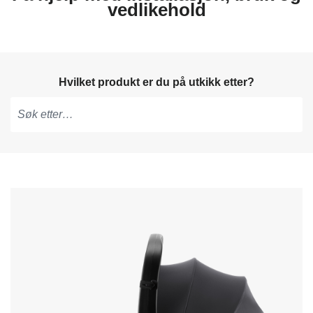
vedlikehold
Hvilket produkt er du på utkikk etter?
Skriv
for
å
få
forslag,
bruk
piltastene
for
å
navigere
og