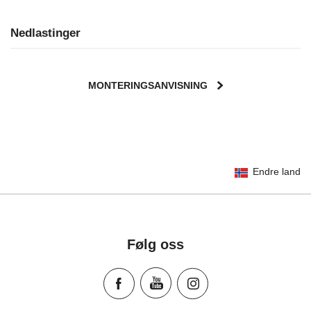
Nedlastinger
MONTERINGSANVISNING
User Instructions (English)
Endre land
Gebrauchsanleitung (Deutsch)
تعليمات المستخدم) اَللُّغَةُ اَلْعَرَبِيَّة)
Mode d'emploi (Français)
Instrucciones del usuario (Español)
Følg oss
Manual de instruções (Português)
Istruzioni per l’uso (Italiano)
Инструкция пользователя (Русский язык)