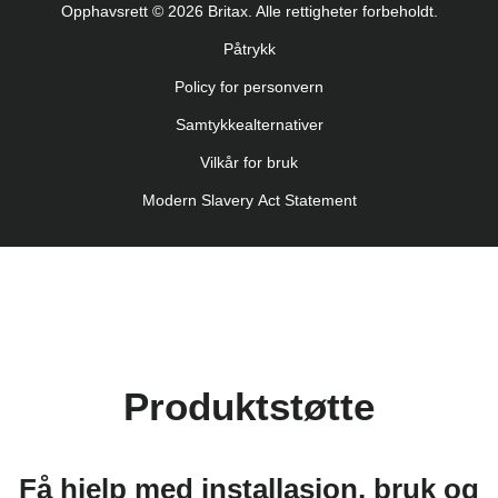
Opphavsrett © 2026 Britax. Alle rettigheter forbeholdt.
Uputstvo za korišcenje (Srpski)
Påtrykk
Navodila za uporabo (Slovenščina)
Policy for personvern
Bruksanvisning (Svenska)
Kullanım talimatı (Türkçe)
Samtykkealternativer
Vilkår for bruk
Modern Slavery Act Statement
Produktstøtte
Få hjelp med installasjon, bruk og