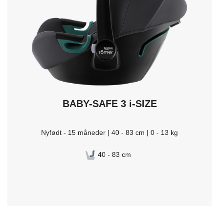
trykk
Enter
for
å
velge.
BABY-SAFE 3 i-SIZE
Nyfødt - 15 måneder | 40 - 83 cm | 0 - 13 kg
40 - 83 cm