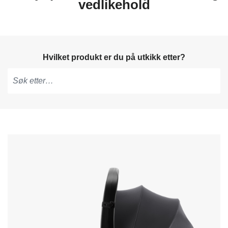
vedlikehold
Hvilket produkt er du på utkikk etter?
Skriv
for
å
få
forslag,
bruk
piltastene
for
å
navigere
og