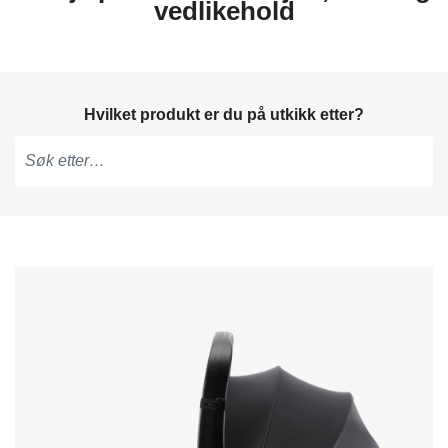
vedlikehold
Hvilket produkt er du på utkikk etter?
Skriv
for
å
få
forslag,
bruk
piltastene
for
å
navigere
og