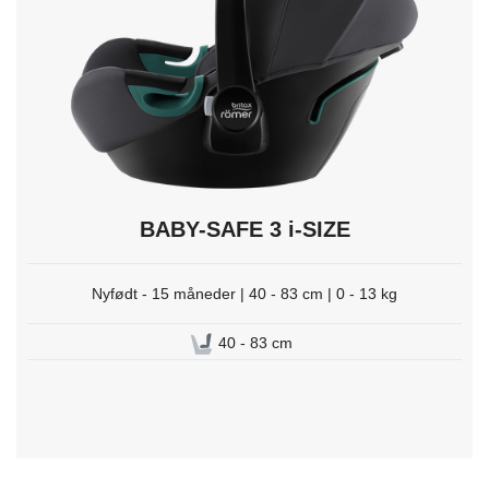
trykk
Enter
for
å
velge.
BABY-SAFE 3 i-SIZE
Nyfødt - 15 måneder | 40 - 83 cm | 0 - 13 kg
40 - 83 cm