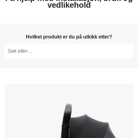
vedlikehold
Hvilket produkt er du på utkikk etter?
Skriv
for
å
få
forslag,
bruk
piltastene
for
å
navigere
og