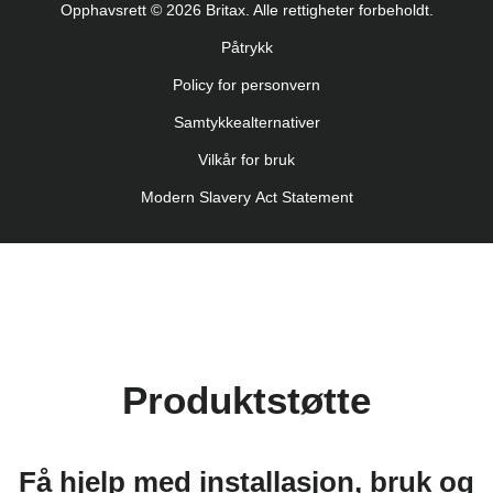
Opphavsrett © 2026 Britax. Alle rettigheter forbeholdt.
Uputstvo za korišcenje (Srpski)
Påtrykk
Navodila za uporabo (Slovenščina)
Policy for personvern
Bruksanvisning (Svenska)
Kullanım talimatı (Türkçe)
Samtykkealternativer
Vilkår for bruk
Modern Slavery Act Statement
Produktstøtte
Få hjelp med installasjon, bruk og