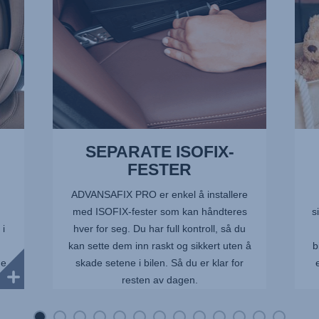
13
SEPARATE ISOFIX-
FESTER
ADVANSAFIX PRO er enkel å installere
g
med ISOFIX-fester som kan håndteres
s
 i
hver for seg. Du har full kontroll, så du
kan sette dem inn raskt og sikkert uten å
b
ge
skade setene i bilen. Så du er klar for
resten av dagen.