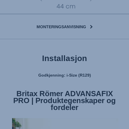
MONTERINGSANVISNING
Installasjon
Godkjenning: i-Size (R129)
Britax Römer ADVANSAFIX
Britax Römer ADVANSAFIX
PRO | Produktegenskaper og
PRO | Installere setet
fordeler