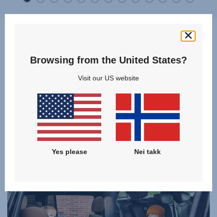
Browsing from the United States?
Hvilket produkt passer best for
Visit our US website
meg og mitt barn?
Oppdag og sammenlign våre modeller i kategorien
KOMBINASJON BILSTOLER
og finn det produktet som passer best for din familie!
Yes please
Nei takk
KLIKK FOR Å SAMMENLIGNE