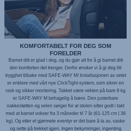
KOMFORTABELT FOR DEG SOM
FORELDER
Barnet ditt er glad i deg, og du gjør alt for å gi barnet ditt
den komforten det trenger. Derfor ønsker vi å gi deg litt
trygghet tilbake med
SAFE-WAY M
! Installasjonen av setet
er enklere med vårt nye ClickTight-system, som sikrer en
rask og sikker montering. Takket være vekten på bare 8 kg
er
SAFE-WAY M
behagelig å bære. Den justerbare
nakkestøtten og selen sørger for at stolen sitter godt i takt
med at barnet vokser fra 3 måneder til 7 år (61-125 cm | 36
kg). Og etter et gjørmete eventyr er det bare å ta av, vaske
og sette på trekket igjen. Ingen bekymringer, ingenting