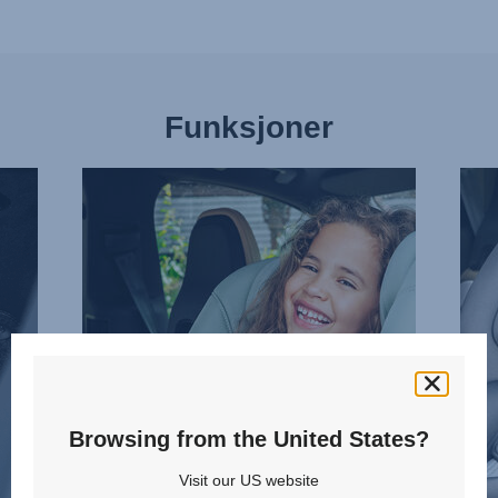
Funksjoner
BAKOVERVENDT
DYPE
LENGER,
SIKR
1
SIDE
av
2
9
av
9
Browsing from the United States?
Visit our US website