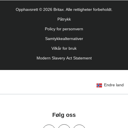
Uputstvo za korišcenje (Srpski)
Opphavsrett © 2026 Britax. Alle rettigheter forbeholdt.
Navodila za uporabo (Slovenščina)
Påtrykk
Bruksanvisning (Svenska)
Policy for personvern
Kullanım talimatı (Türkçe)
Samtykkealternativer
Vilkår for bruk
Modern Slavery Act Statement
Endre land
Følg oss