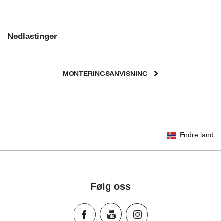
Nedlastinger
MONTERINGSANVISNING
User Instructions (English)
Endre land
Gebrauchsanleitung (Deutsch)
Mode d'emploi (Français)
Instrucciones del usuario (Español)
Manual de instruções (Português)
Følg oss
Istruzioni per l’uso (Italiano)
Инструкция пользователя (Русский язык)