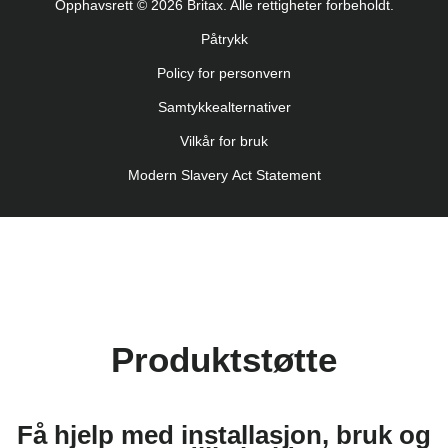
Opphavsrett © 2026 Britax. Alle rettigheter forbeholdt.
Navodila za uporabo (Slovenščina)
Påtrykk
Bruksanvisning (Svenska)
Policy for personvern
Kullanım talimatı (Türkçe)
Samtykkealternativer
Vilkår for bruk
Modern Slavery Act Statement
Produktstøtte
Få hjelp med installasjon, bruk og