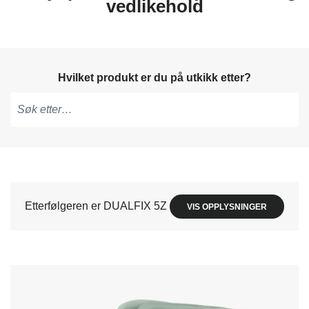
vedlikehold
Hvilket produkt er du på utkikk etter?
Skriv
for
å
få
forslag,
Etterfølgeren er DUALFIX 5Z
VIS OPPLYSNINGER
bruk
piltastene
for
å
navigere
og