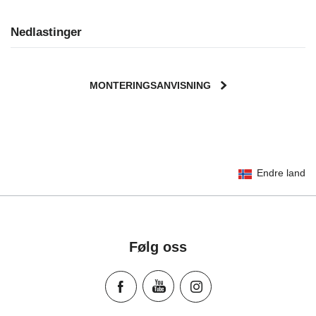
Nedlastinger
MONTERINGSANVISNING
User Instructions (English)
Endre land
Gebrauchsanleitung (Deutsch)
Mode d'emploi (Français)
Instrucciones del usuario (Español)
Manual de instruções (Português)
Følg oss
Istruzioni per l’uso (Italiano)
Инструкция пользователя (Русский язык)
Instrukcja użytkownika (Język polski)