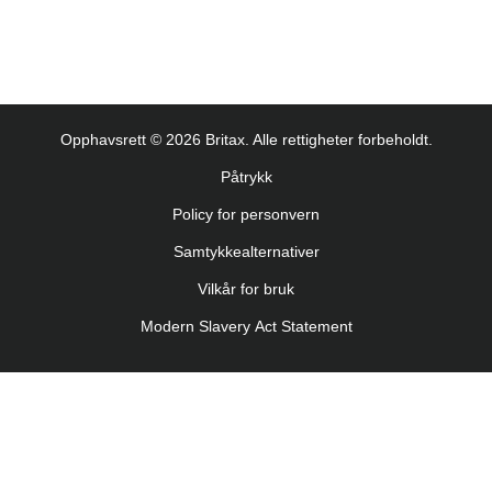
Naudojimo instrukcija (Lietuvių kalba)
Monteringsanvisning (Norsk)
Instrucţiuni de utilizare (Limba română)
Uputstvo za korišcenje (Srpski)
Opphavsrett © 2026 Britax. Alle rettigheter forbeholdt.
Navodila za uporabo (Slovenščina)
Påtrykk
Bruksanvisning (Svenska)
Policy for personvern
Kullanım talimatı (Türkçe)
Samtykkealternativer
Vilkår for bruk
Modern Slavery Act Statement