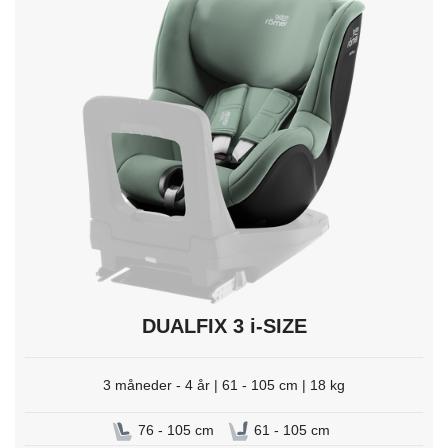
trykk
Enter
for
å
velge.
DUALFIX 3 i-SIZE
3 måneder - 4 år | 61 - 105 cm | 18 kg
76 - 105 cm
61 - 105 cm