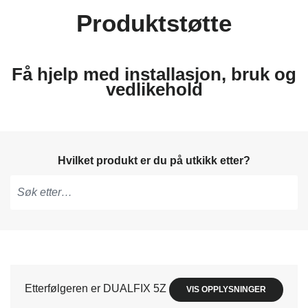
Produktstøtte
Få hjelp med installasjon, bruk og
vedlikehold
Hvilket produkt er du på utkikk etter?
Skriv
for
å
få
forslag,
Etterfølgeren er DUALFIX 5Z
VIS OPPLYSNINGER
bruk