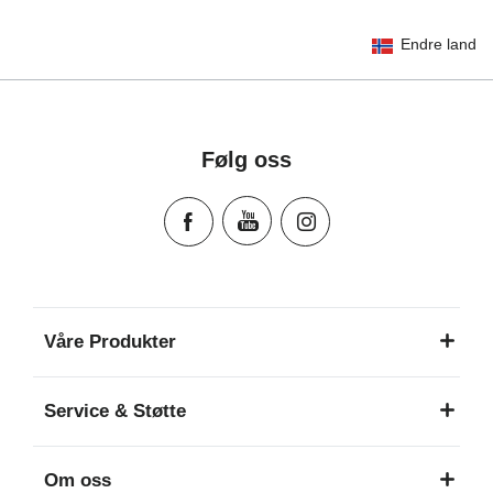
Endre land
Gebrauchsanleitung (Deutsch)
Mode d'emploi (Français)
Instrucciones del usuario (Español)
Manual de instruções (Português)
Følg oss
Istruzioni per l’uso (Italiano)
Инструкция пользователя (Русский язык)
Instrukcja użytkownika (Język polski)
Návod na použitie (Slovenský jazyk)
Инструкция за ползване (Български език)
Upute za uporabu (Hrvatski jezik)
Våre Produkter
Pokyny k použití (Čeština)
Brugerinstruktioner (Dansk)
Service & Støtte
Gebruiksinstructies (Nederlands)
Kasutusjuhend (Eesti keel)
Om oss