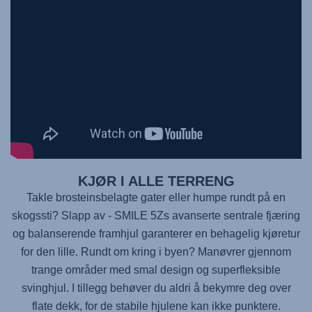
KJØR I ALLE TERRENG
Takle brosteinsbelagte gater eller humpe rundt på en
skogssti? Slapp av -
SMILE 5Z
s avanserte sentrale fjæring
og balanserende framhjul garanterer en behagelig kjøretur
for den lille. Rundt om kring i byen? Manøvrer gjennom
trange områder med smal design og superfleksible
svinghjul. I tillegg behøver du aldri å bekymre deg over
flate dekk, for de stabile hjulene kan ikke punktere.