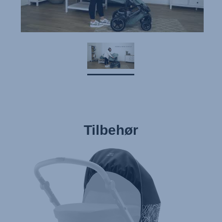
Upute za uporabu (Hrvatski jezik)
Pokyny k použití (Čeština)
Brugerinstruktioner (Dansk)
Gebruiksinstructies (Nederlands)
Kasutusjuhend (Eesti keel)
Käyttöohjeet (Suomi)
Οδηγίες χρήσης (Ελληνική γλώσσα)
Használati útmutató (Magyar nyelv)
Tilbehør
Lietošanas instrukcija (Latviešu valoda)
Naudojimo instrukcija (Lietuvių kalba)
Monteringsanvisning (Norsk)
Instrucţiuni de utilizare (Limba română)
Uputstvo za korišcenje (Srpski)
Navodila za uporabo (Slovenščina)