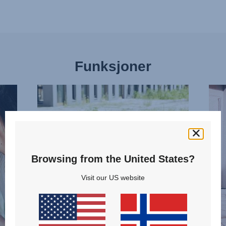
Funksjoner
SMALT
VEN
DESIGN,
SPO
1
2
av
av
13
13
Browsing from the United States?
Visit our US website