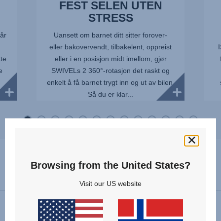
FEST SELEN UTEN
STRESS
år
Uansett om barnet ditt sitter forover-
eller bakovervendt, tilbakelent, oppreist
tte
eller i en posisjon midt imellom, gjør
e
SWIVELs 2 360°-rotasjon det raskt og
enkelt å få barnet trygt inn og ut av bilen.
Så du er klar...
Browsing from the United States?
Spesifikasjoner
Visit our US website
Forovervendt installasjon
76 - 125 cm