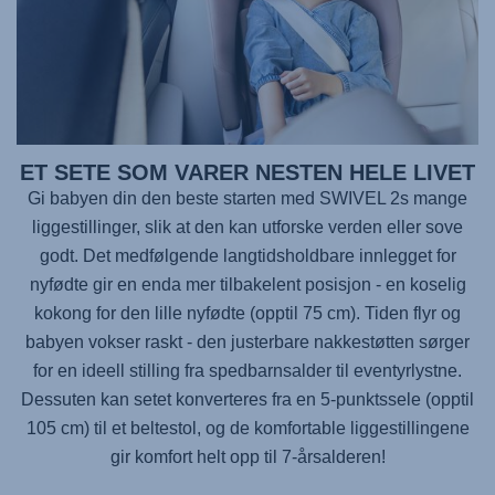
ET SETE SOM VARER NESTEN HELE LIVET
Gi babyen din den beste starten med
SWIVEL 2
s mange
liggestillinger, slik at den kan utforske verden eller sove
godt. Det medfølgende langtidsholdbare innlegget for
nyfødte gir en enda mer tilbakelent posisjon - en koselig
kokong for den lille nyfødte (opptil 75 cm). Tiden flyr og
babyen vokser raskt - den justerbare nakkestøtten sørger
for en ideell stilling fra spedbarnsalder til eventyrlystne.
Dessuten kan setet konverteres fra en 5-punktssele (opptil
105 cm) til et beltestol, og de komfortable liggestillingene
gir komfort helt opp til 7-årsalderen!