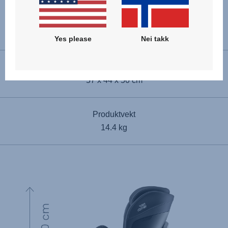
Bakovervendt installasjon
40 - 105 cm
Yes please
Nei takk
Dimensjoner (H x B x D)
57 x 44 x 50 cm
Produktvekt
14.4 kg