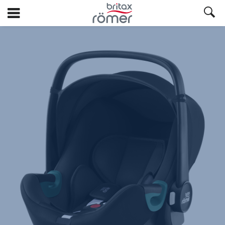
Hopp
til
hovedinnhold
Britax
Ekstratrekk
–
BABY-
SAFE
3
i-
SIZE
Space
Black,
1
av
1