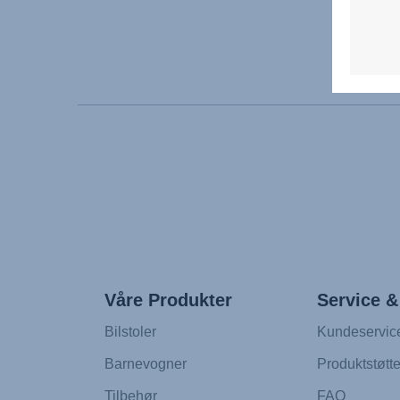
Våre Produkter
Service &
Bilstoler
Kundeservic
Barnevogner
Produktstøtt
Tilbehør
FAQ