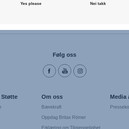
Yes please
Nei takk
Følg oss
 Støtte
Om oss
Media 
e
Bærekraft
Presseko
e
Oppdag Britax Römer
Erklæring om Tilgjengelighet