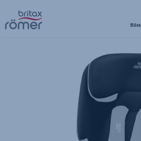
Hopp
til
Bilst
hovedinnhold
Britax
Ekstratrekk
–
ADVANSAFIX
M
i-
SIZE
,
1
av
1