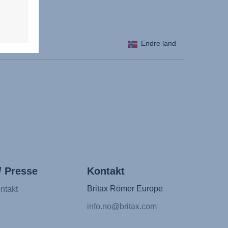
Endre land
/ Presse
Kontakt
Britax Römer Europe
ntakt
info.no@britax.com